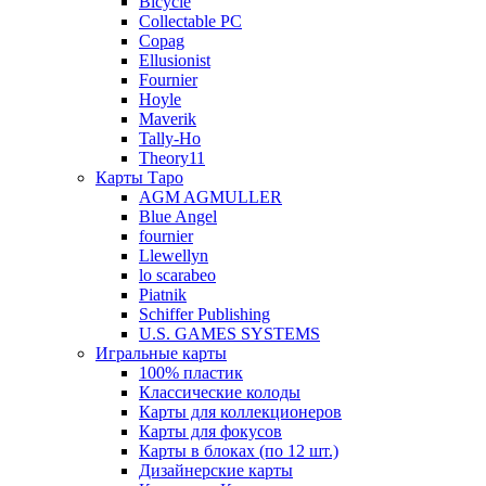
Bicycle
Collectable PC
Copag
Ellusionist
Fournier
Hoyle
Maverik
Tally-Ho
Theory11
Карты Таро
AGM AGMULLER
Blue Angel
fournier
Llewellyn
lo scarabeo
Piatnik
Schiffer Publishing
U.S. GAMES SYSTEMS
Игральные карты
100% пластик
Классические колоды
Карты для коллекционеров
Карты для фокусов
Карты в блоках (по 12 шт.)
Дизайнерские карты