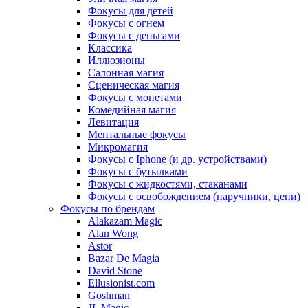
Фокусы для детей
Фокусы с огнем
Фокусы с деньгами
Классика
Иллюзионы
Салонная магия
Сценическая магия
Фокусы с монетами
Комедийная магия
Левитация
Ментальные фокусы
Микромагия
Фокусы с Iphone (и др. устройствами)
Фокусы с бутылками
Фокусы с жидкостями, стаканами
Фокусы с освобождением (наручники, цепи)
Фокусы по брендам
Alakazam Magic
Alan Wong
Astor
Bazar De Magia
David Stone
Ellusionist.com
Goshman
JL Magic