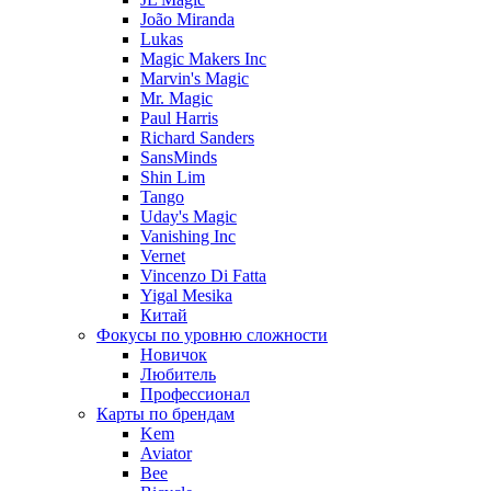
João Miranda
Lukas
Magic Makers Inc
Marvin's Magic
Mr. Magic
Paul Harris
Richard Sanders
SansMinds
Shin Lim
Tango
Uday's Magic
Vanishing Inc
Vernet
Vincenzo Di Fatta
Yigal Mesika
Китай
Фокусы по уровню сложности
Новичок
Любитель
Профессионал
Карты по брендам
Kem
Aviator
Bee