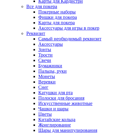
Карты для Кардистри
Все для покера
Покерные наборы
Фишки для покера
Карты для покера
Аксессуары для игры в покер
Реквизит
Самый необходимый реквизит
Аксессуары
Зонты
Трости
Свечи
Бумажники
Пальцы, руки
Монеты
Веревки
Снег
Катушки для рта
Полоски для бросания
Искусственные животные
Чашки и шары
Цветы
Китайские кольца
Жонглирование
Шары для манипулирования