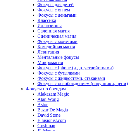
Фокусы для детей
Фокусы с огнем
Фокусы с деньгами
Классика
Иллюзионы
Салонная магия
Сценическая магия
Фокусы с монетами
Комедийная магия
Левитация
Ментальные фокусы
Микромагия
Фокусы с Iphone (и др. устройствами)
Фокусы с бутылками
Фокусы с жидкостями, стаканами
Фокусы с освобождением (наручники, цепи)
Фокусы по брендам
Alakazam Magic
Alan Wong
Astor
Bazar De Magia
David Stone
Ellusionist.com
Goshman
JL Magic