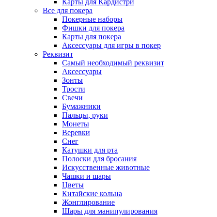
Карты для Кардистри
Все для покера
Покерные наборы
Фишки для покера
Карты для покера
Аксессуары для игры в покер
Реквизит
Самый необходимый реквизит
Аксессуары
Зонты
Трости
Свечи
Бумажники
Пальцы, руки
Монеты
Веревки
Снег
Катушки для рта
Полоски для бросания
Искусственные животные
Чашки и шары
Цветы
Китайские кольца
Жонглирование
Шары для манипулирования