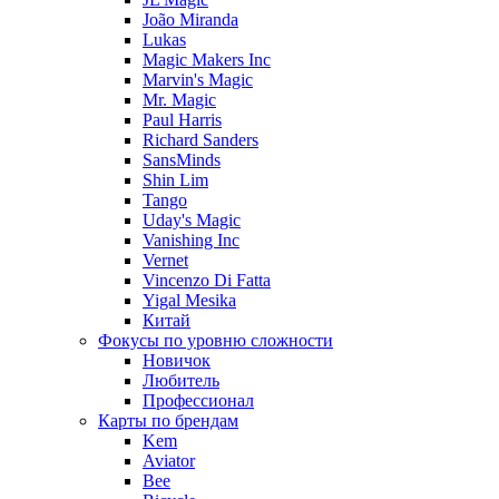
João Miranda
Lukas
Magic Makers Inc
Marvin's Magic
Mr. Magic
Paul Harris
Richard Sanders
SansMinds
Shin Lim
Tango
Uday's Magic
Vanishing Inc
Vernet
Vincenzo Di Fatta
Yigal Mesika
Китай
Фокусы по уровню сложности
Новичок
Любитель
Профессионал
Карты по брендам
Kem
Aviator
Bee