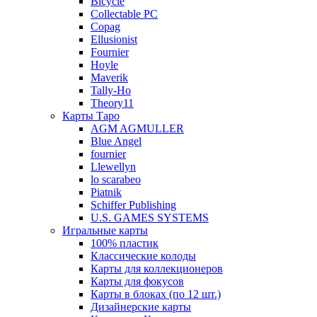
Bicycle
Collectable PC
Copag
Ellusionist
Fournier
Hoyle
Maverik
Tally-Ho
Theory11
Карты Таро
AGM AGMULLER
Blue Angel
fournier
Llewellyn
lo scarabeo
Piatnik
Schiffer Publishing
U.S. GAMES SYSTEMS
Игральные карты
100% пластик
Классические колоды
Карты для коллекционеров
Карты для фокусов
Карты в блоках (по 12 шт.)
Дизайнерские карты