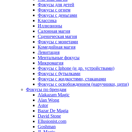
Фокусы для детей
Фокусы с огнем
Фокусы с деньгами
Классика
Иллюзионы
Салонная магия
Сценическая магия
Фокусы с монетами
Комедийная магия
Левитация
Ментальные фокусы
Микромагия
Фокусы с Iphone (и др. устройствами)
Фокусы с бутылками
Фокусы с жидкостями, стаканами
Фокусы с освобождением (наручники, цепи)
Фокусы по брендам
Alakazam Magic
Alan Wong
Astor
Bazar De Magia
David Stone
Ellusionist.com
Goshman
JL Magic