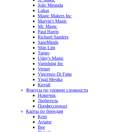
João Miranda
Lukas
Magic Makers Inc
Marvin's Magic
Mr. Magic
Paul Harris
Richard Sanders
SansMinds
Shin Lim
Tango
Uday's Magic
Vanishing Inc
Vernet
Vincenzo Di Fatta
Yigal Mesika
Китай
Фокусы по уровню сложности
Новичок
Любитель
Профессионал
Карты по брендам
Kem
Aviator
Bee