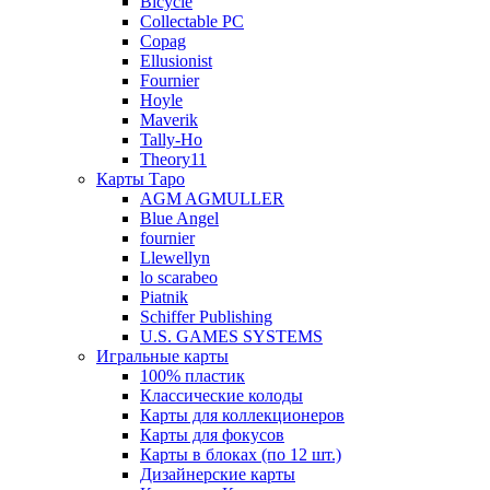
Bicycle
Collectable PC
Copag
Ellusionist
Fournier
Hoyle
Maverik
Tally-Ho
Theory11
Карты Таро
AGM AGMULLER
Blue Angel
fournier
Llewellyn
lo scarabeo
Piatnik
Schiffer Publishing
U.S. GAMES SYSTEMS
Игральные карты
100% пластик
Классические колоды
Карты для коллекционеров
Карты для фокусов
Карты в блоках (по 12 шт.)
Дизайнерские карты