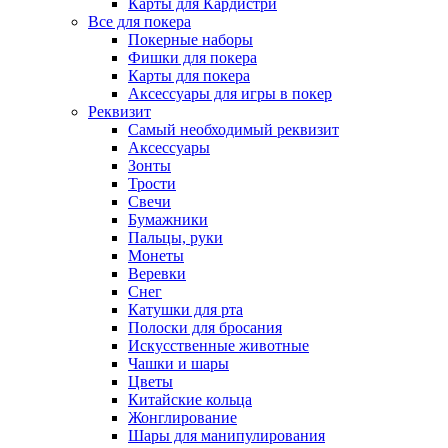
Карты для Кардистри
Все для покера
Покерные наборы
Фишки для покера
Карты для покера
Аксессуары для игры в покер
Реквизит
Самый необходимый реквизит
Аксессуары
Зонты
Трости
Свечи
Бумажники
Пальцы, руки
Монеты
Веревки
Снег
Катушки для рта
Полоски для бросания
Искусственные животные
Чашки и шары
Цветы
Китайские кольца
Жонглирование
Шары для манипулирования