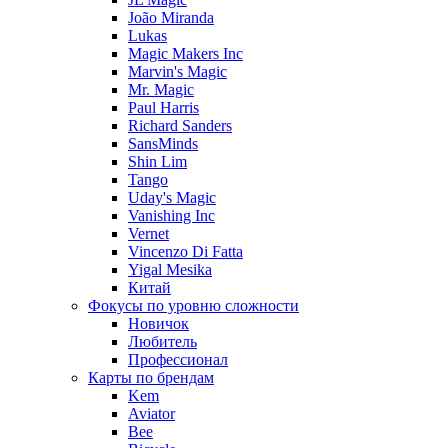
João Miranda
Lukas
Magic Makers Inc
Marvin's Magic
Mr. Magic
Paul Harris
Richard Sanders
SansMinds
Shin Lim
Tango
Uday's Magic
Vanishing Inc
Vernet
Vincenzo Di Fatta
Yigal Mesika
Китай
Фокусы по уровню сложности
Новичок
Любитель
Профессионал
Карты по брендам
Kem
Aviator
Bee