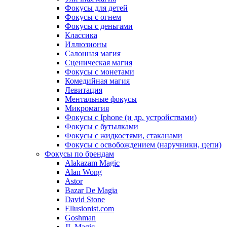
Фокусы для детей
Фокусы с огнем
Фокусы с деньгами
Классика
Иллюзионы
Салонная магия
Сценическая магия
Фокусы с монетами
Комедийная магия
Левитация
Ментальные фокусы
Микромагия
Фокусы с Iphone (и др. устройствами)
Фокусы с бутылками
Фокусы с жидкостями, стаканами
Фокусы с освобождением (наручники, цепи)
Фокусы по брендам
Alakazam Magic
Alan Wong
Astor
Bazar De Magia
David Stone
Ellusionist.com
Goshman
JL Magic