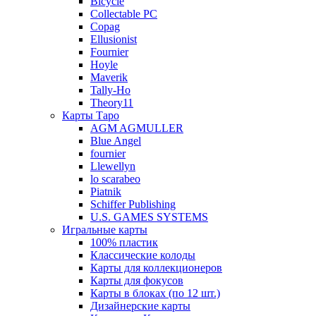
Bicycle
Collectable PC
Copag
Ellusionist
Fournier
Hoyle
Maverik
Tally-Ho
Theory11
Карты Таро
AGM AGMULLER
Blue Angel
fournier
Llewellyn
lo scarabeo
Piatnik
Schiffer Publishing
U.S. GAMES SYSTEMS
Игральные карты
100% пластик
Классические колоды
Карты для коллекционеров
Карты для фокусов
Карты в блоках (по 12 шт.)
Дизайнерские карты