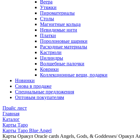
Веера
Утяжки
Пироматериалы
Столы
Магнитные кольца
Невидимые нити
Платки
Поролоновые шарики
Расходные материалы
Кастрюли
Цилиндры
Волшебные палочки
Коврики
Коллекционные вещи, подарки
Новинки
Снова в продаже
Специальные предложения
Оптовым покупателям
Прайс лист
Главная
Каталог
Карты Таро
Карты Таро Blue Angel
Карты Оракул Oracle cards Angels, Gods, & Goddesses/ Оракул 