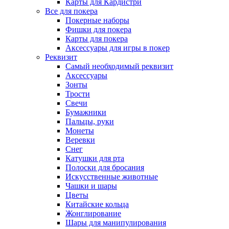
Карты для Кардистри
Все для покера
Покерные наборы
Фишки для покера
Карты для покера
Аксессуары для игры в покер
Реквизит
Самый необходимый реквизит
Аксессуары
Зонты
Трости
Свечи
Бумажники
Пальцы, руки
Монеты
Веревки
Снег
Катушки для рта
Полоски для бросания
Искусственные животные
Чашки и шары
Цветы
Китайские кольца
Жонглирование
Шары для манипулирования