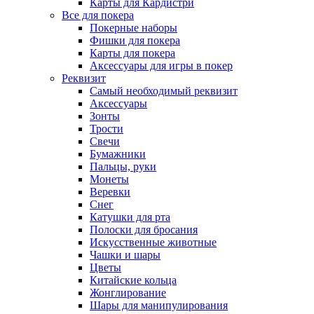
Карты для Кардистри
Все для покера
Покерные наборы
Фишки для покера
Карты для покера
Аксессуары для игры в покер
Реквизит
Самый необходимый реквизит
Аксессуары
Зонты
Трости
Свечи
Бумажники
Пальцы, руки
Монеты
Веревки
Снег
Катушки для рта
Полоски для бросания
Искусственные животные
Чашки и шары
Цветы
Китайские кольца
Жонглирование
Шары для манипулирования