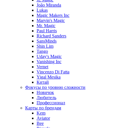
João Miranda
Lukas
Magic Makers Inc
Marvin's Magic
Mr. Magic
Paul Harris
Richard Sanders
SansMinds
Shin Lim
Tango
Uday's Magic
Vanishing Inc
Vernet
Vincenzo Di Fatta
Yigal Mesika
Китай
Фокусы по уровню сложности
Новичок
Любитель
Профессионал
Карты по брендам
Kem
Aviator
Bee