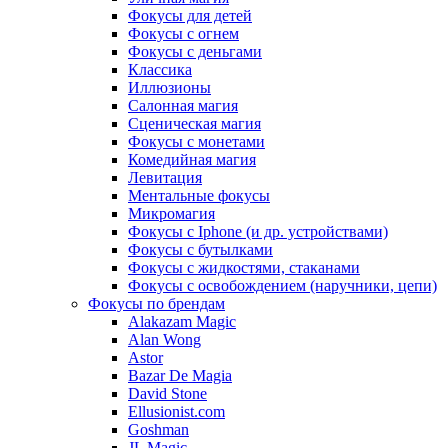
Фокусы для детей
Фокусы с огнем
Фокусы с деньгами
Классика
Иллюзионы
Салонная магия
Сценическая магия
Фокусы с монетами
Комедийная магия
Левитация
Ментальные фокусы
Микромагия
Фокусы с Iphone (и др. устройствами)
Фокусы с бутылками
Фокусы с жидкостями, стаканами
Фокусы с освобождением (наручники, цепи)
Фокусы по брендам
Alakazam Magic
Alan Wong
Astor
Bazar De Magia
David Stone
Ellusionist.com
Goshman
JL Magic