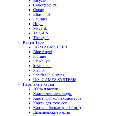
Bicycle
Collectable PC
Copag
Ellusionist
Fournier
Hoyle
Maverik
Tally-Ho
Theory11
Карты Таро
AGM AGMULLER
Blue Angel
fournier
Llewellyn
lo scarabeo
Piatnik
Schiffer Publishing
U.S. GAMES SYSTEMS
Игральные карты
100% пластик
Классические колоды
Карты для коллекционеров
Карты для фокусов
Карты в блоках (по 12 шт.)
Дизайнерские карты