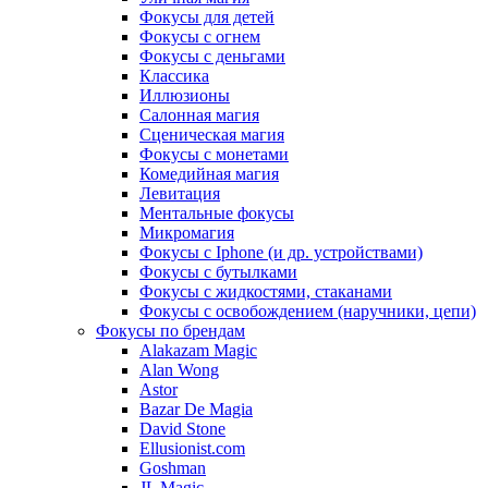
Фокусы для детей
Фокусы с огнем
Фокусы с деньгами
Классика
Иллюзионы
Салонная магия
Сценическая магия
Фокусы с монетами
Комедийная магия
Левитация
Ментальные фокусы
Микромагия
Фокусы с Iphone (и др. устройствами)
Фокусы с бутылками
Фокусы с жидкостями, стаканами
Фокусы с освобождением (наручники, цепи)
Фокусы по брендам
Alakazam Magic
Alan Wong
Astor
Bazar De Magia
David Stone
Ellusionist.com
Goshman
JL Magic