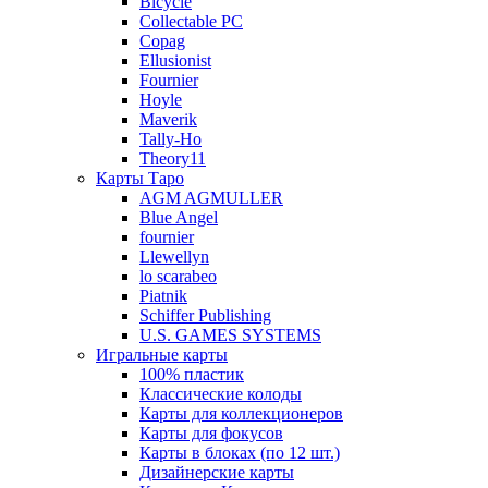
Bicycle
Collectable PC
Copag
Ellusionist
Fournier
Hoyle
Maverik
Tally-Ho
Theory11
Карты Таро
AGM AGMULLER
Blue Angel
fournier
Llewellyn
lo scarabeo
Piatnik
Schiffer Publishing
U.S. GAMES SYSTEMS
Игральные карты
100% пластик
Классические колоды
Карты для коллекционеров
Карты для фокусов
Карты в блоках (по 12 шт.)
Дизайнерские карты