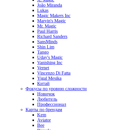
João Miranda
Lukas
Magic Makers Inc
Marvin's Magic
Mr. Magic
Paul Harris
Richard Sanders
SansMinds
Shin Lim
Tango
Uday's Magic
Vanishing Inc
Vernet
Vincenzo Di Fatta
Yigal Mesika
Китай
Фокусы по уровню сложности
Новичок
Любитель
Профессионал
Карты по брендам
Kem
Aviator
Bee