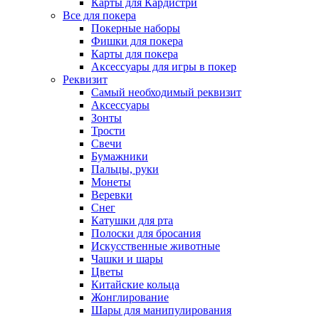
Карты для Кардистри
Все для покера
Покерные наборы
Фишки для покера
Карты для покера
Аксессуары для игры в покер
Реквизит
Самый необходимый реквизит
Аксессуары
Зонты
Трости
Свечи
Бумажники
Пальцы, руки
Монеты
Веревки
Снег
Катушки для рта
Полоски для бросания
Искусственные животные
Чашки и шары
Цветы
Китайские кольца
Жонглирование
Шары для манипулирования