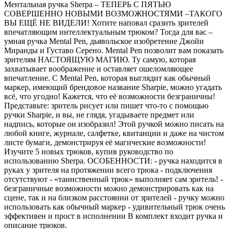
Ментальная ручка Sherpa – ТЕПЕРЬ С ПЯТЬЮ
СОВЕРШЕННО НОВЫМИ ВОЗМОЖНОСТЯМИ –ТАКОГО
ВЫ ЕЩЁ НЕ ВИДЕЛИ! Хотите наповал сразить зрителей
впечатляющим интеллектуальным трюком? Тогда для вас –
умная ручка Mental Pen, дьявольское изобретение Джойи
Миранды и Густаво Серено. Mental Pen позволит вам показать
зрителям НАСТОЯЩУЮ МАГИЮ. Ту самую, которая
захватывает воображение и оставляет ошеломляющее
впечатление. С Mental Pen, которая выглядит как обычный
маркер, имеющий брендовое название Sharpie, можно угадать
всё, что угодно! Кажется, что её возможности безграничны!
Представьте: зритель рисует или пишет что-то с помощью
ручки Sharpie, и вы, не глядя, угадываете предмет или
надпись, которые он изобразил! Этой ручкой можно писать на
любой книге, журнале, салфетке, квитанции и даже на чистом
листе бумаги, демонстрируя её магические возможности!
Изучите 5 новых трюков, купив руководство по
использованию Sherpa. ОСОБЕННОСТИ: - ручка находится в
руках у зрителя на протяжении всего трюка - подключения
отсутствуют - «таинственный трюк» выполняет сам зритель! -
безграничные возможности можно демонстрировать как на
сцене, так и на близком расстоянии от зрителей - ручку можно
использовать как обычный маркер - удивительный трюк очень
эффективен и прост в исполнении В комплект входит ручка и
описание трюков.