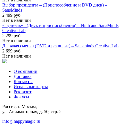
Выбор президента – (Приспособление и DVD диск) –
SansMinds
2 499 руб
Нет в наличии
«Туннель» - (Диск и приспособления) – Ninh and SansMinds
Creative Lab
2 299 руб
Нет в наличии
Дырявая сменка (DVD и реквизит) – Sansminds Creative Lab
2 699 руб
Нет в наличии
О компании
Доставка
Контакты
Игральные карты
Реквизит
Фокусы
Россия, г. Москва,
ул. Авиамоторная, д. 50, стр. 2
info@happymagic.ru