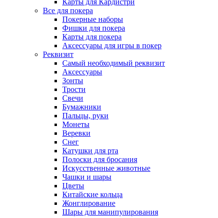
Карты для Кардистри
Все для покера
Покерные наборы
Фишки для покера
Карты для покера
Аксессуары для игры в покер
Реквизит
Самый необходимый реквизит
Аксессуары
Зонты
Трости
Свечи
Бумажники
Пальцы, руки
Монеты
Веревки
Снег
Катушки для рта
Полоски для бросания
Искусственные животные
Чашки и шары
Цветы
Китайские кольца
Жонглирование
Шары для манипулирования