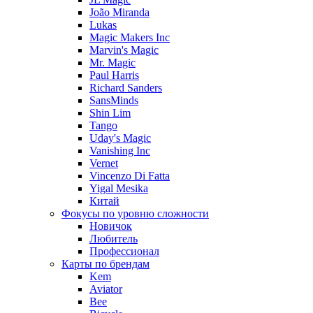
João Miranda
Lukas
Magic Makers Inc
Marvin's Magic
Mr. Magic
Paul Harris
Richard Sanders
SansMinds
Shin Lim
Tango
Uday's Magic
Vanishing Inc
Vernet
Vincenzo Di Fatta
Yigal Mesika
Китай
Фокусы по уровню сложности
Новичок
Любитель
Профессионал
Карты по брендам
Kem
Aviator
Bee