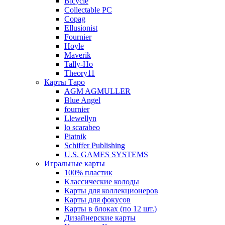
Bicycle
Collectable PC
Copag
Ellusionist
Fournier
Hoyle
Maverik
Tally-Ho
Theory11
Карты Таро
AGM AGMULLER
Blue Angel
fournier
Llewellyn
lo scarabeo
Piatnik
Schiffer Publishing
U.S. GAMES SYSTEMS
Игральные карты
100% пластик
Классические колоды
Карты для коллекционеров
Карты для фокусов
Карты в блоках (по 12 шт.)
Дизайнерские карты