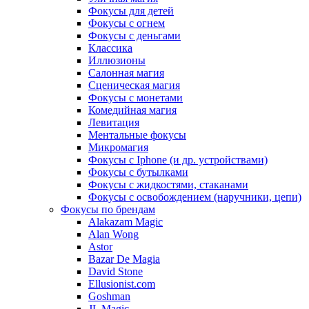
Фокусы для детей
Фокусы с огнем
Фокусы с деньгами
Классика
Иллюзионы
Салонная магия
Сценическая магия
Фокусы с монетами
Комедийная магия
Левитация
Ментальные фокусы
Микромагия
Фокусы с Iphone (и др. устройствами)
Фокусы с бутылками
Фокусы с жидкостями, стаканами
Фокусы с освобождением (наручники, цепи)
Фокусы по брендам
Alakazam Magic
Alan Wong
Astor
Bazar De Magia
David Stone
Ellusionist.com
Goshman
JL Magic