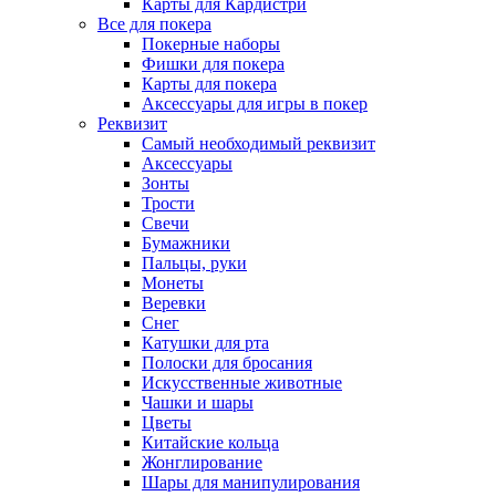
Карты для Кардистри
Все для покера
Покерные наборы
Фишки для покера
Карты для покера
Аксессуары для игры в покер
Реквизит
Самый необходимый реквизит
Аксессуары
Зонты
Трости
Свечи
Бумажники
Пальцы, руки
Монеты
Веревки
Снег
Катушки для рта
Полоски для бросания
Искусственные животные
Чашки и шары
Цветы
Китайские кольца
Жонглирование
Шары для манипулирования