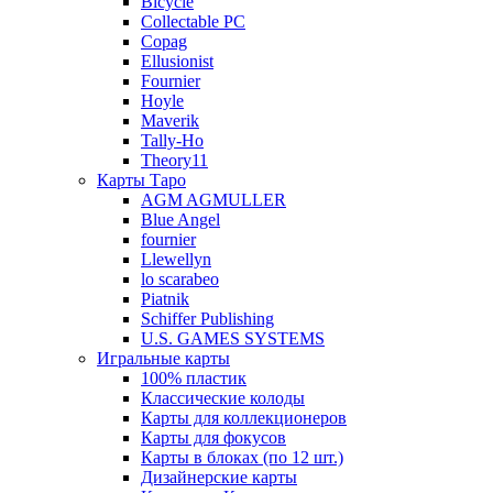
Bicycle
Collectable PC
Copag
Ellusionist
Fournier
Hoyle
Maverik
Tally-Ho
Theory11
Карты Таро
AGM AGMULLER
Blue Angel
fournier
Llewellyn
lo scarabeo
Piatnik
Schiffer Publishing
U.S. GAMES SYSTEMS
Игральные карты
100% пластик
Классические колоды
Карты для коллекционеров
Карты для фокусов
Карты в блоках (по 12 шт.)
Дизайнерские карты