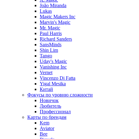
João Miranda
Lukas
Magic Makers Inc
Marvin's Magic
Mr. Magic
Paul Harris
Richard Sanders
SansMinds
Shin Lim
Tango
Uday's Magic
Vanishing Inc
Vernet
Vincenzo Di Fatta
Yigal Mesika
Китай
Фокусы по уровню сложности
Новичок
Любитель
Профессионал
Карты по брендам
Kem
Aviator
Bee