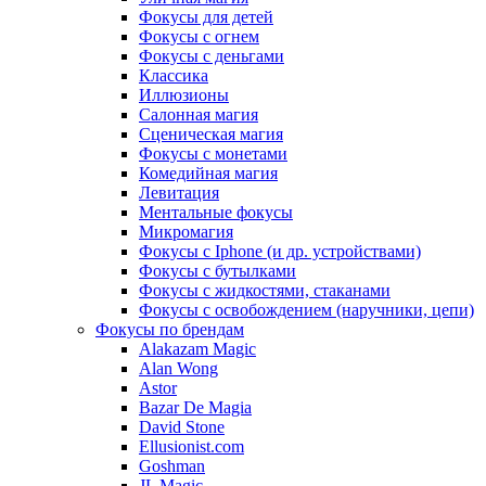
Фокусы для детей
Фокусы с огнем
Фокусы с деньгами
Классика
Иллюзионы
Салонная магия
Сценическая магия
Фокусы с монетами
Комедийная магия
Левитация
Ментальные фокусы
Микромагия
Фокусы с Iphone (и др. устройствами)
Фокусы с бутылками
Фокусы с жидкостями, стаканами
Фокусы с освобождением (наручники, цепи)
Фокусы по брендам
Alakazam Magic
Alan Wong
Astor
Bazar De Magia
David Stone
Ellusionist.com
Goshman
JL Magic