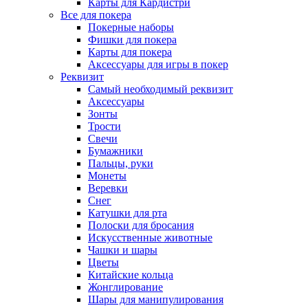
Карты для Кардистри
Все для покера
Покерные наборы
Фишки для покера
Карты для покера
Аксессуары для игры в покер
Реквизит
Самый необходимый реквизит
Аксессуары
Зонты
Трости
Свечи
Бумажники
Пальцы, руки
Монеты
Веревки
Снег
Катушки для рта
Полоски для бросания
Искусственные животные
Чашки и шары
Цветы
Китайские кольца
Жонглирование
Шары для манипулирования