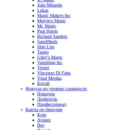
João Miranda
Lukas
Magic Makers Inc
Marvin's Magic
Mr. Magic
Paul Harris
Richard Sanders
SansMinds
Shin Lim
Tango
Uday's Magic
Vanishing Inc
Vernet
Vincenzo Di Fatta
Yigal Mesika
Китай
Фокусы по уровню сложности
Новичок
Любитель
Профессионал
Карты по брендам
Kem
Aviator
Bee