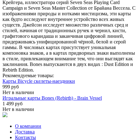
Крейгера, иллюстратора серий Seven Seas Playing Card
Campaign и Seven Seas Master Collection от Брайана Вессела. С
изображениями природы и нотками мистицизма, эти карты
как будто исследуют внутреннее устройство всех живых
существ. Джейсон исследует множество различных сред и
стилей, начиная от традиционных ручек и чернил, кисти,
графитового карандаша и заканчивая цифровой линией,
придерживаясь унифицированной чёрной, белой и серой
гаммы. В числовых картах присутствует уникальная
компоновка знаков, а в картах придворных знаки выполнены
в стиле, привлекающем внимание тем, что они выглядят как
заклинания. Bones выпускаются в двух видах : Dust Edition и
Rebirth Edition.
Рекомендуемые товары:
Карты Bicycle скелеты-наездники
999 руб
Нет в наличии
Игральные карты Bones (Rebirth) - Brain Vessel
1 499 руб
Нет в наличии
О компании
Доставка
Контакты