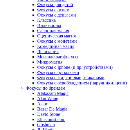
Фокусы для детей
Фокусы с огнем
Фокусы с деньгами
Классика
Иллюзионы
Салонная магия
Сценическая магия
Фокусы с монетами
Комедийная магия
Левитация
Ментальные фокусы
Микромагия
Фокусы с Iphone (и др. устройствами)
Фокусы с бутылками
Фокусы с жидкостями, стаканами
Фокусы с освобождением (наручники, цепи)
Фокусы по брендам
Alakazam Magic
Alan Wong
Astor
Bazar De Magia
David Stone
Ellusionist.com
Goshman
JL Magic