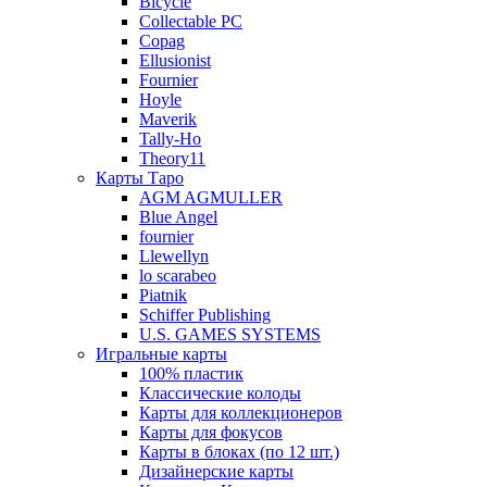
Bicycle
Collectable PC
Copag
Ellusionist
Fournier
Hoyle
Maverik
Tally-Ho
Theory11
Карты Таро
AGM AGMULLER
Blue Angel
fournier
Llewellyn
lo scarabeo
Piatnik
Schiffer Publishing
U.S. GAMES SYSTEMS
Игральные карты
100% пластик
Классические колоды
Карты для коллекционеров
Карты для фокусов
Карты в блоках (по 12 шт.)
Дизайнерские карты