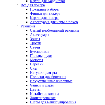
Карты для Кардистри
Все для покера
Покерные наборы
Фишки для покера
Карты для покера
Аксессуары для игры в покер
Реквизит
Самый необходимый реквизит
Аксессуары
Зонты
Трости
Свечи
Бумажники
Пальцы, руки
Монеты
Веревки
Снег
Катушки для рта
Полоски для бросания
Искусственные животные
Чашки и шары
Цветы
Китайские кольца
Жонглирование
Шары для манипулирования