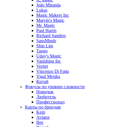
João Miranda
Lukas
Magic Makers Inc
Marvin's Magic
Mr. Magic
Paul Harris
Richard Sanders
SansMinds
Shin Lim
Tango
Uday's Magic
Vanishing Inc
Vernet
Vincenzo Di Fatta
Yigal Mesika
Китай
Фокусы по уровню сложности
Новичок
Любитель
Профессионал
Карты по брендам
Kem
Aviator
Bee