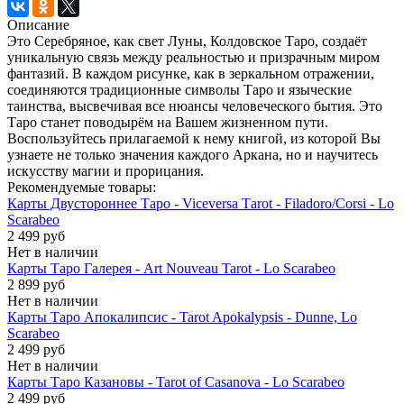
Описание
Это Серебряное, как свет Луны, Колдовское Таро, создаёт
уникальную связь между реальностью и призрачным миром
фантазий. В каждом рисунке, как в зеркальном отражении,
соединяются традиционные символы Таро и языческие
таинства, высвечивая все нюансы человеческого бытия. Это
Таро станет поводырём на Вашем жизненном пути.
Воспользуйтесь прилагаемой к нему книгой, из которой Вы
узнаете не только значения каждого Аркана, но и научитесь
искусству магии и прорицания.
Рекомендуемые товары:
Карты Двустороннее Таро - Viceversa Тarot - Filadoro/Corsi - Lo
Scarabeo
2 499 руб
Нет в наличии
Карты Таро Галерея - Art Nouveau Tarot - Lo Scarabeo
2 899 руб
Нет в наличии
Карты Таро Апокалипсис - Tarot Apokalypsis - Dunne, Lo
Scarabeo
2 499 руб
Нет в наличии
Карты Таро Казановы - Tarot of Casanova - Lo Scarabeo
2 499 руб