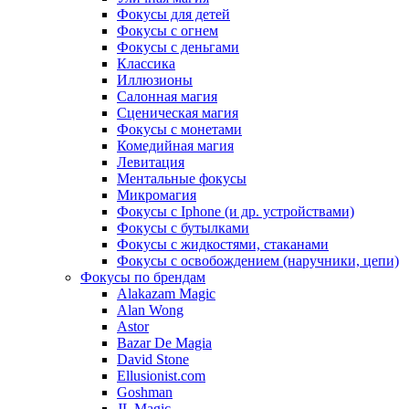
Фокусы для детей
Фокусы с огнем
Фокусы с деньгами
Классика
Иллюзионы
Салонная магия
Сценическая магия
Фокусы с монетами
Комедийная магия
Левитация
Ментальные фокусы
Микромагия
Фокусы с Iphone (и др. устройствами)
Фокусы с бутылками
Фокусы с жидкостями, стаканами
Фокусы с освобождением (наручники, цепи)
Фокусы по брендам
Alakazam Magic
Alan Wong
Astor
Bazar De Magia
David Stone
Ellusionist.com
Goshman
JL Magic