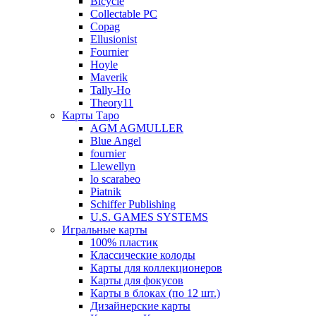
Bicycle
Collectable PC
Copag
Ellusionist
Fournier
Hoyle
Maverik
Tally-Ho
Theory11
Карты Таро
AGM AGMULLER
Blue Angel
fournier
Llewellyn
lo scarabeo
Piatnik
Schiffer Publishing
U.S. GAMES SYSTEMS
Игральные карты
100% пластик
Классические колоды
Карты для коллекционеров
Карты для фокусов
Карты в блоках (по 12 шт.)
Дизайнерские карты