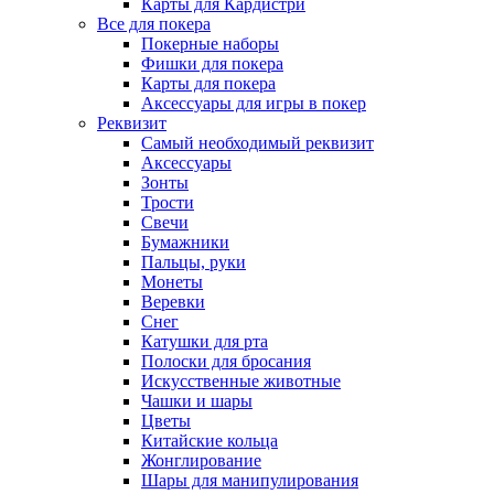
Карты для Кардистри
Все для покера
Покерные наборы
Фишки для покера
Карты для покера
Аксессуары для игры в покер
Реквизит
Самый необходимый реквизит
Аксессуары
Зонты
Трости
Свечи
Бумажники
Пальцы, руки
Монеты
Веревки
Снег
Катушки для рта
Полоски для бросания
Искусственные животные
Чашки и шары
Цветы
Китайские кольца
Жонглирование
Шары для манипулирования