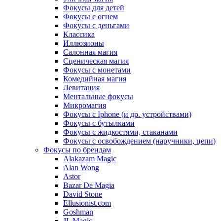
Фокусы для детей
Фокусы с огнем
Фокусы с деньгами
Классика
Иллюзионы
Салонная магия
Сценическая магия
Фокусы с монетами
Комедийная магия
Левитация
Ментальные фокусы
Микромагия
Фокусы с Iphone (и др. устройствами)
Фокусы с бутылками
Фокусы с жидкостями, стаканами
Фокусы с освобождением (наручники, цепи)
Фокусы по брендам
Alakazam Magic
Alan Wong
Astor
Bazar De Magia
David Stone
Ellusionist.com
Goshman
JL Magic