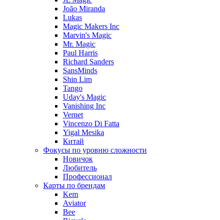
João Miranda
Lukas
Magic Makers Inc
Marvin's Magic
Mr. Magic
Paul Harris
Richard Sanders
SansMinds
Shin Lim
Tango
Uday's Magic
Vanishing Inc
Vernet
Vincenzo Di Fatta
Yigal Mesika
Китай
Фокусы по уровню сложности
Новичок
Любитель
Профессионал
Карты по брендам
Kem
Aviator
Bee