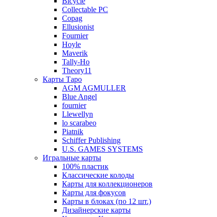
Bicycle
Collectable PC
Copag
Ellusionist
Fournier
Hoyle
Maverik
Tally-Ho
Theory11
Карты Таро
AGM AGMULLER
Blue Angel
fournier
Llewellyn
lo scarabeo
Piatnik
Schiffer Publishing
U.S. GAMES SYSTEMS
Игральные карты
100% пластик
Классические колоды
Карты для коллекционеров
Карты для фокусов
Карты в блоках (по 12 шт.)
Дизайнерские карты