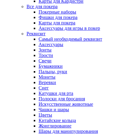
Карты для Кардистри
Все для покера
Покерные наборы
Фишки для покера
Карты для покера
Аксессуары для игры в покер
Реквизит
Самый необходимый реквизит
Аксессуары
Зонты
Трости
Свечи
Бумажники
Пальцы, руки
Монеты
Веревки
Снег
Катушки для рта
Полоски для бросания
Искусственные животные
Чашки и шары
Цветы
Китайские кольца
Жонглирование
Шары для манипулирования