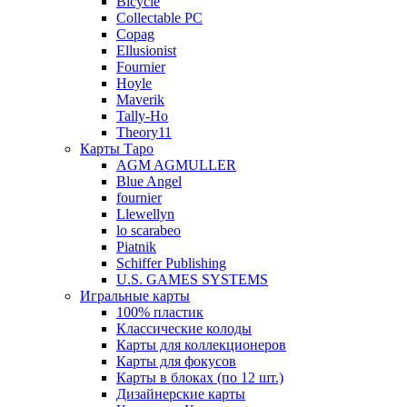
Bicycle
Collectable PC
Copag
Ellusionist
Fournier
Hoyle
Maverik
Tally-Ho
Theory11
Карты Таро
AGM AGMULLER
Blue Angel
fournier
Llewellyn
lo scarabeo
Piatnik
Schiffer Publishing
U.S. GAMES SYSTEMS
Игральные карты
100% пластик
Классические колоды
Карты для коллекционеров
Карты для фокусов
Карты в блоках (по 12 шт.)
Дизайнерские карты