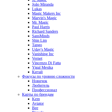
João Miranda
Lukas
Magic Makers Inc
Marvin's Magic
Mr. Magic
Paul Harris
Richard Sanders
SansMinds
Shin Lim
Tango
Uday's Magic
Vanishing Inc
Vernet
Vincenzo Di Fatta
Yigal Mesika
Китай
Фокусы по уровню сложности
Новичок
Любитель
Профессионал
Карты по брендам
Kem
Aviator
Bee