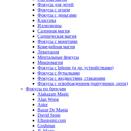
Фокусы для детей
Фокусы с огнем
Фокусы с деньгами
Классика
Иллюзионы
Салонная магия
Сценическая магия
Фокусы с монетами
Комедийная магия
Левитация
Ментальные фокусы
Микромагия
Фокусы с Iphone (и др. устройствами)
Фокусы с бутылками
Фокусы с жидкостями, стаканами
Фокусы с освобождением (наручники, цепи)
Фокусы по брендам
Alakazam Magic
Alan Wong
Astor
Bazar De Magia
David Stone
Ellusionist.com
Goshman
JL Magic