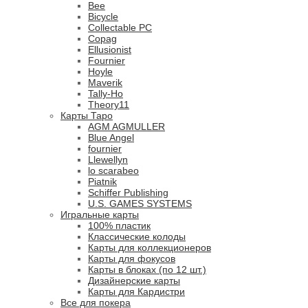
Bee
Bicycle
Collectable PC
Copag
Ellusionist
Fournier
Hoyle
Maverik
Tally-Ho
Theory11
Карты Таро
AGM AGMULLER
Blue Angel
fournier
Llewellyn
lo scarabeo
Piatnik
Schiffer Publishing
U.S. GAMES SYSTEMS
Игральные карты
100% пластик
Классические колоды
Карты для коллекционеров
Карты для фокусов
Карты в блоках (по 12 шт.)
Дизайнерские карты
Карты для Кардистри
Все для покера