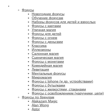
КАТАЛОГ ТОВАРОВ
Фокусы
Новогодние фокусы
Обучение фокусам
Наборы фокусов для детей и взрослых
Фокусы с картами
Уличная магия
Фокусы для детей
Фокусы с огнем
Фокусы с деньгами
Классика
Иллюзионы
Салонная магия
Сценическая магия
Фокусы с монетами
Комедийная магия
Левитация
Ментальные фокусы
Микромагия
Фокусы с Iphone (и др. устройствами)
Фокусы с бутылками
Фокусы с жидкостями, стаканами
Фокусы с освобождением (наручники, цепи)
Фокусы по брендам
Alakazam Magic
Alan Wong
Astor