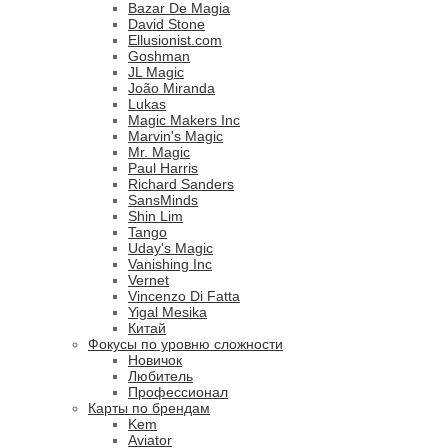
Bazar De Magia
David Stone
Ellusionist.com
Goshman
JL Magic
João Miranda
Lukas
Magic Makers Inc
Marvin's Magic
Mr. Magic
Paul Harris
Richard Sanders
SansMinds
Shin Lim
Tango
Uday's Magic
Vanishing Inc
Vernet
Vincenzo Di Fatta
Yigal Mesika
Китай
Фокусы по уровню сложности
Новичок
Любитель
Профессионал
Карты по брендам
Kem
Aviator