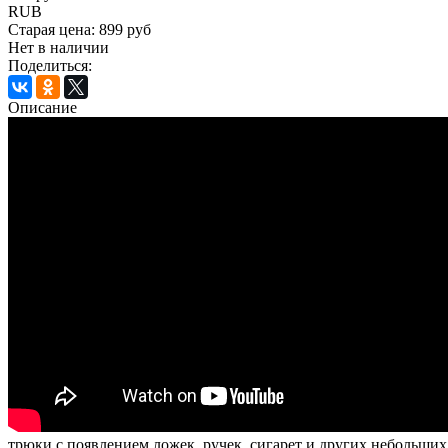
RUB
Старая цена:
899 руб
Нет в наличии
Поделиться:
Описание
трюки с появлением ложек, ручек, сигарет и других небольших