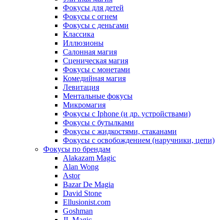
Фокусы для детей
Фокусы с огнем
Фокусы с деньгами
Классика
Иллюзионы
Салонная магия
Сценическая магия
Фокусы с монетами
Комедийная магия
Левитация
Ментальные фокусы
Микромагия
Фокусы с Iphone (и др. устройствами)
Фокусы с бутылками
Фокусы с жидкостями, стаканами
Фокусы с освобождением (наручники, цепи)
Фокусы по брендам
Alakazam Magic
Alan Wong
Astor
Bazar De Magia
David Stone
Ellusionist.com
Goshman
JL Magic