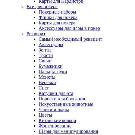
Карты для Кардистри
Все для покера
Покерные наборы
Фишки для покера
Карты для покера
Аксессуары для игры в покер
Реквизит
Самый необходимый реквизит
Аксессуары
Зонты
Трости
Свечи
Бумажники
Пальцы, руки
Монеты
Веревки
Снег
Катушки для рта
Полоски для бросания
Искусственные животные
Чашки и шары
Цветы
Китайские кольца
Жонглирование
Шары для манипулирования