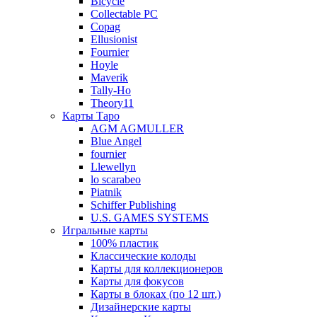
Bicycle
Collectable PC
Copag
Ellusionist
Fournier
Hoyle
Maverik
Tally-Ho
Theory11
Карты Таро
AGM AGMULLER
Blue Angel
fournier
Llewellyn
lo scarabeo
Piatnik
Schiffer Publishing
U.S. GAMES SYSTEMS
Игральные карты
100% пластик
Классические колоды
Карты для коллекционеров
Карты для фокусов
Карты в блоках (по 12 шт.)
Дизайнерские карты