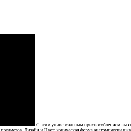
С этим универсальным приспособлением вы смо
 предметов. Дизайн и Цвет: коническая форма анатомически выве