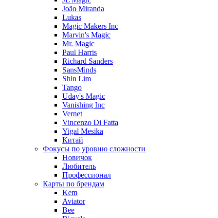
João Miranda
Lukas
Magic Makers Inc
Marvin's Magic
Mr. Magic
Paul Harris
Richard Sanders
SansMinds
Shin Lim
Tango
Uday's Magic
Vanishing Inc
Vernet
Vincenzo Di Fatta
Yigal Mesika
Китай
Фокусы по уровню сложности
Новичок
Любитель
Профессионал
Карты по брендам
Kem
Aviator
Bee