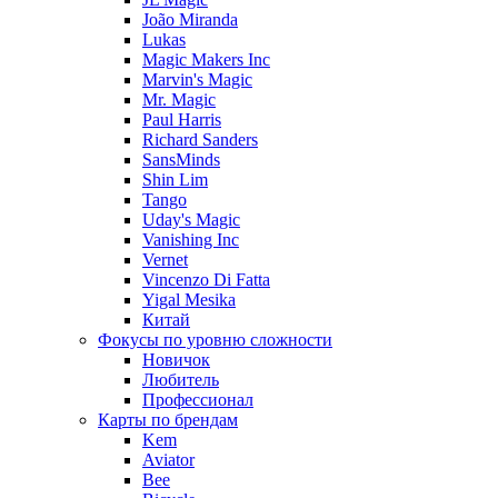
João Miranda
Lukas
Magic Makers Inc
Marvin's Magic
Mr. Magic
Paul Harris
Richard Sanders
SansMinds
Shin Lim
Tango
Uday's Magic
Vanishing Inc
Vernet
Vincenzo Di Fatta
Yigal Mesika
Китай
Фокусы по уровню сложности
Новичок
Любитель
Профессионал
Карты по брендам
Kem
Aviator
Bee