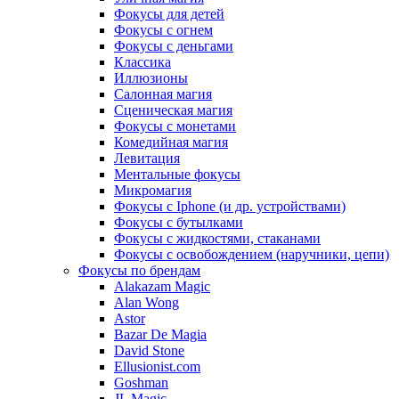
Фокусы для детей
Фокусы с огнем
Фокусы с деньгами
Классика
Иллюзионы
Салонная магия
Сценическая магия
Фокусы с монетами
Комедийная магия
Левитация
Ментальные фокусы
Микромагия
Фокусы с Iphone (и др. устройствами)
Фокусы с бутылками
Фокусы с жидкостями, стаканами
Фокусы с освобождением (наручники, цепи)
Фокусы по брендам
Alakazam Magic
Alan Wong
Astor
Bazar De Magia
David Stone
Ellusionist.com
Goshman
JL Magic