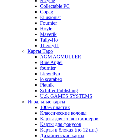
Bicycle
Collectable PC
Copag
Ellusionist
Fournier
Hoyle
Maverik
Tally-Ho
Theory11
Карты Таро
AGM AGMULLER
Blue Angel
fournier
Llewellyn
lo scarabeo
Piatnik
Schiffer Publishing
U.S. GAMES SYSTEMS
Игральные карты
100% пластик
Классические колоды
Карты для коллекционеров
Карты для фокусов
Карты в блоках (по 12 шт.)
Дизайнерские карты