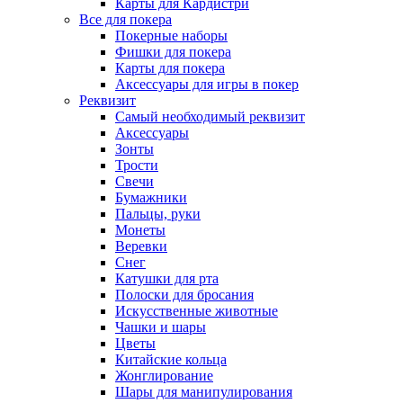
Карты для Кардистри
Все для покера
Покерные наборы
Фишки для покера
Карты для покера
Аксессуары для игры в покер
Реквизит
Самый необходимый реквизит
Аксессуары
Зонты
Трости
Свечи
Бумажники
Пальцы, руки
Монеты
Веревки
Снег
Катушки для рта
Полоски для бросания
Искусственные животные
Чашки и шары
Цветы
Китайские кольца
Жонглирование
Шары для манипулирования