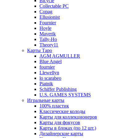
Bicycle
Collectable PC
Copag
Ellusionist
Fournier
Hoyle
Maverik
Tally-Ho
Theory11
Карты Таро
AGM AGMULLER
Blue Angel
fournier
Llewellyn
lo scarabeo
Piatnik
Schiffer Publishing
U.S. GAMES SYSTEMS
Игральные карты
100% пластик
Классические колоды
Карты для коллекционеров
Карты для фокусов
Карты в блоках (по 12 шт.)
Дизайнерские карты