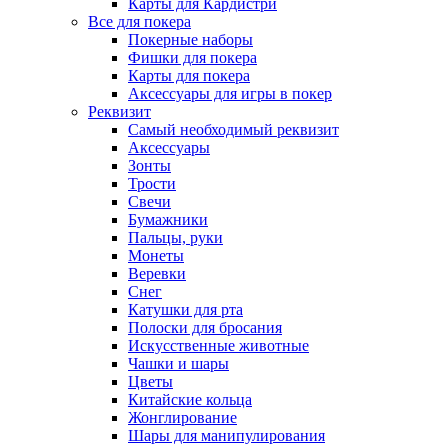
Карты для Кардистри
Все для покера
Покерные наборы
Фишки для покера
Карты для покера
Аксессуары для игры в покер
Реквизит
Самый необходимый реквизит
Аксессуары
Зонты
Трости
Свечи
Бумажники
Пальцы, руки
Монеты
Веревки
Снег
Катушки для рта
Полоски для бросания
Искусственные животные
Чашки и шары
Цветы
Китайские кольца
Жонглирование
Шары для манипулирования