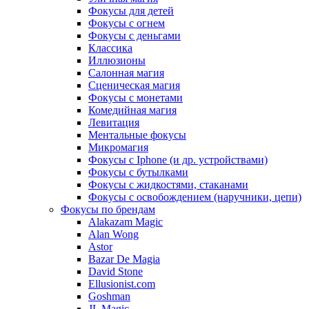
Фокусы для детей
Фокусы с огнем
Фокусы с деньгами
Классика
Иллюзионы
Салонная магия
Сценическая магия
Фокусы с монетами
Комедийная магия
Левитация
Ментальные фокусы
Микромагия
Фокусы с Iphone (и др. устройствами)
Фокусы с бутылками
Фокусы с жидкостями, стаканами
Фокусы с освобождением (наручники, цепи)
Фокусы по брендам
Alakazam Magic
Alan Wong
Astor
Bazar De Magia
David Stone
Ellusionist.com
Goshman
JL Magic