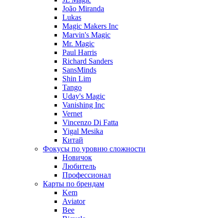
João Miranda
Lukas
Magic Makers Inc
Marvin's Magic
Mr. Magic
Paul Harris
Richard Sanders
SansMinds
Shin Lim
Tango
Uday's Magic
Vanishing Inc
Vernet
Vincenzo Di Fatta
Yigal Mesika
Китай
Фокусы по уровню сложности
Новичок
Любитель
Профессионал
Карты по брендам
Kem
Aviator
Bee