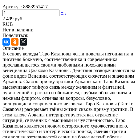
Артикул:
8883951417
+
-
2 499 руб
RUB
Нет в наличии
Поделиться:
Описание
В основу колоды Таро Казановы легли новеллы негоцианта и
писателя Боккаччо, соотечественника и современника
прославившегося своими любовными похождениями
венецианца Джакомо Казановы. Действия разворачиваются на
фоне видов Венеции, соответствующих сюжетам и значениям
Арканов. Сквозь призму эротики Арканы карт Таро Казановы
высвечивают тайную связь между желанием и фантазией,
чувственной страстью и обожанием, грубым обольщением и
нежным флиртом, отвечая на вопросы, безусловно,
волнующие и современного человека. Таро Казановы (Tarot of
Casanova) раскрывает тайны жизни сквозь призму эротики. В
этом ключе Арканы интерпретируются как отражение
ситуаций, связанных с эмоциями и чувственностью. Таро
Казановы являются плодом осторожного художественного,
стилистического и эзотерического поиска, сменяя строгий
символизм эзотерической серии на более легкий образы