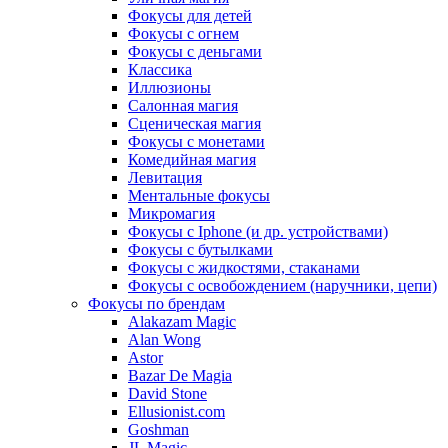
Фокусы для детей
Фокусы с огнем
Фокусы с деньгами
Классика
Иллюзионы
Салонная магия
Сценическая магия
Фокусы с монетами
Комедийная магия
Левитация
Ментальные фокусы
Микромагия
Фокусы с Iphone (и др. устройствами)
Фокусы с бутылками
Фокусы с жидкостями, стаканами
Фокусы с освобождением (наручники, цепи)
Фокусы по брендам
Alakazam Magic
Alan Wong
Astor
Bazar De Magia
David Stone
Ellusionist.com
Goshman
JL Magic