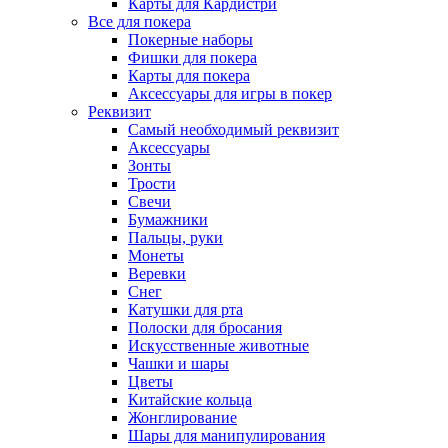
Карты для Кардистри
Все для покера
Покерные наборы
Фишки для покера
Карты для покера
Аксессуары для игры в покер
Реквизит
Самый необходимый реквизит
Аксессуары
Зонты
Трости
Свечи
Бумажники
Пальцы, руки
Монеты
Веревки
Снег
Катушки для рта
Полоски для бросания
Искусственные животные
Чашки и шары
Цветы
Китайские кольца
Жонглирование
Шары для манипулирования