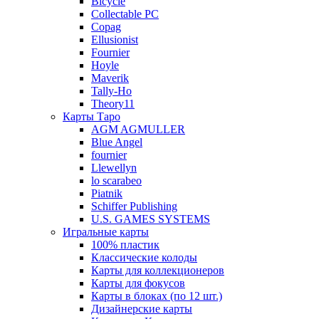
Bicycle
Collectable PC
Copag
Ellusionist
Fournier
Hoyle
Maverik
Tally-Ho
Theory11
Карты Таро
AGM AGMULLER
Blue Angel
fournier
Llewellyn
lo scarabeo
Piatnik
Schiffer Publishing
U.S. GAMES SYSTEMS
Игральные карты
100% пластик
Классические колоды
Карты для коллекционеров
Карты для фокусов
Карты в блоках (по 12 шт.)
Дизайнерские карты