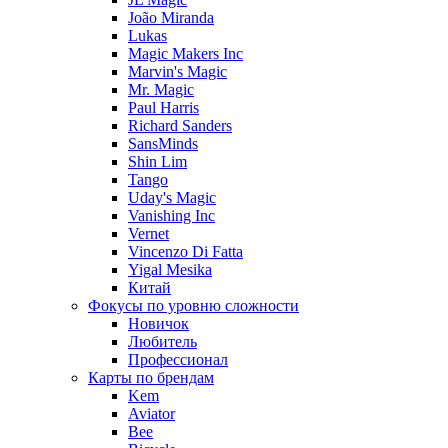
João Miranda
Lukas
Magic Makers Inc
Marvin's Magic
Mr. Magic
Paul Harris
Richard Sanders
SansMinds
Shin Lim
Tango
Uday's Magic
Vanishing Inc
Vernet
Vincenzo Di Fatta
Yigal Mesika
Китай
Фокусы по уровню сложности
Новичок
Любитель
Профессионал
Карты по брендам
Kem
Aviator
Bee