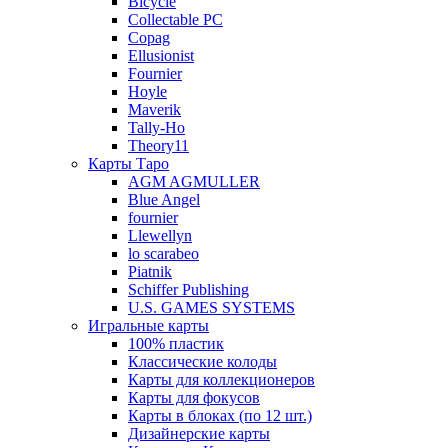
Bicycle
Collectable PC
Copag
Ellusionist
Fournier
Hoyle
Maverik
Tally-Ho
Theory11
Карты Таро
AGM AGMULLER
Blue Angel
fournier
Llewellyn
lo scarabeo
Piatnik
Schiffer Publishing
U.S. GAMES SYSTEMS
Игральные карты
100% пластик
Классические колоды
Карты для коллекционеров
Карты для фокусов
Карты в блоках (по 12 шт.)
Дизайнерские карты