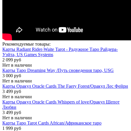
Рекомендуемые товары:
Карты Radiant Rider-Waite Tarot - Радужное Таро Райдера-
Уэйта, US Games Systems
2 099 руб
Нет в наличии
Карты Таро Dreaming Way /Путь сноведения таро, USG
3 000 руб
Нет в наличии
Карты Оракул Oracle Cards The Faery Forest/Оракул Лес Фейри
3 499 руб
Нет в наличии
Карты Оракул Oracle Cards Whispers of love/Оракул Шепот
Любви
3 499 руб
Нет в наличии
Карты Таро Tarot Cards African/Африканское таро
1 999 руб