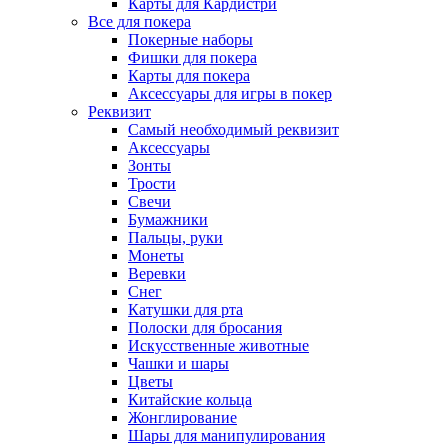
Карты для Кардистри
Все для покера
Покерные наборы
Фишки для покера
Карты для покера
Аксессуары для игры в покер
Реквизит
Самый необходимый реквизит
Аксессуары
Зонты
Трости
Свечи
Бумажники
Пальцы, руки
Монеты
Веревки
Снег
Катушки для рта
Полоски для бросания
Искусственные животные
Чашки и шары
Цветы
Китайские кольца
Жонглирование
Шары для манипулирования