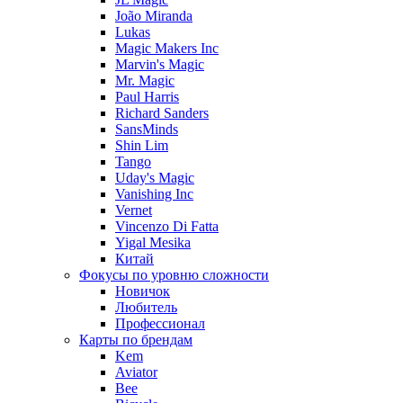
João Miranda
Lukas
Magic Makers Inc
Marvin's Magic
Mr. Magic
Paul Harris
Richard Sanders
SansMinds
Shin Lim
Tango
Uday's Magic
Vanishing Inc
Vernet
Vincenzo Di Fatta
Yigal Mesika
Китай
Фокусы по уровню сложности
Новичок
Любитель
Профессионал
Карты по брендам
Kem
Aviator
Bee