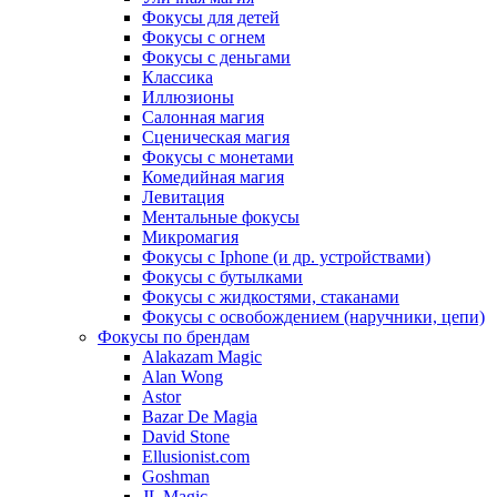
Фокусы для детей
Фокусы с огнем
Фокусы с деньгами
Классика
Иллюзионы
Салонная магия
Сценическая магия
Фокусы с монетами
Комедийная магия
Левитация
Ментальные фокусы
Микромагия
Фокусы с Iphone (и др. устройствами)
Фокусы с бутылками
Фокусы с жидкостями, стаканами
Фокусы с освобождением (наручники, цепи)
Фокусы по брендам
Alakazam Magic
Alan Wong
Astor
Bazar De Magia
David Stone
Ellusionist.com
Goshman
JL Magic