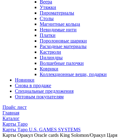
Веера
Утяжки
Пироматериалы
Столы
Магнитные кольца
Невидимые нити
Платки
Поролоновые шарики
Расходные материалы
Кастрюли
Цилиндры
Волшебные палочки
Коврики
Коллекционные вещи, подарки
Новинки
Снова в продаже
Специальные предложения
Оптовым покупателям
Прайс лист
Главная
Каталог
Карты Таро
Карты Таро U.S. GAMES SYSTEMS
Карты Оракул Oracle cards King Solomon/Оракул Царя