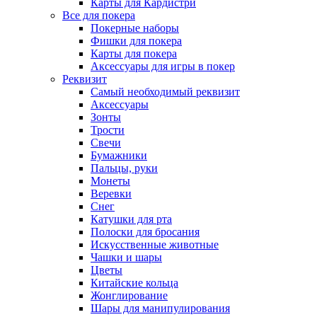
Карты для Кардистри
Все для покера
Покерные наборы
Фишки для покера
Карты для покера
Аксессуары для игры в покер
Реквизит
Самый необходимый реквизит
Аксессуары
Зонты
Трости
Свечи
Бумажники
Пальцы, руки
Монеты
Веревки
Снег
Катушки для рта
Полоски для бросания
Искусственные животные
Чашки и шары
Цветы
Китайские кольца
Жонглирование
Шары для манипулирования