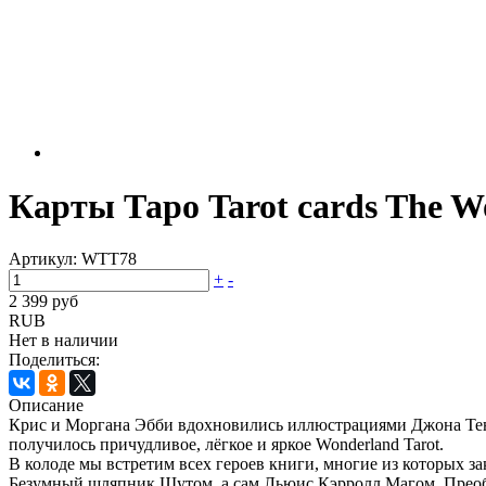
Карты Таро Tarot cards The W
Артикул:
WTT78
+
-
2 399 руб
RUB
Нет в наличии
Поделиться:
Описание
Крис и Моргана Эбби вдохновились иллюстрациями Джона Тенн
получилось причудливое, лёгкое и яркое Wonderland Tarot.
В колоде мы встретим всех героев книги, многие из которых 
Безумный шляпник Шутом, а сам Льюис Кэрролл Магом. Преоб