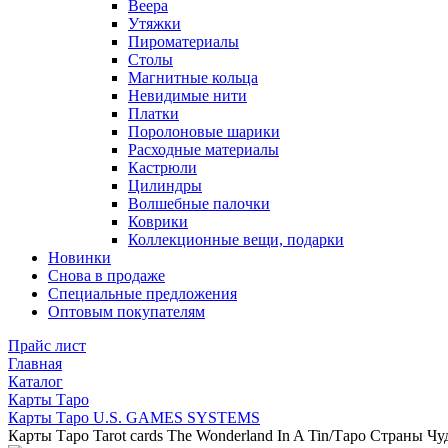
Веера
Утяжки
Пироматериалы
Столы
Магнитные кольца
Невидимые нити
Платки
Поролоновые шарики
Расходные материалы
Кастрюли
Цилиндры
Волшебные палочки
Коврики
Коллекционные вещи, подарки
Новинки
Снова в продаже
Специальные предложения
Оптовым покупателям
Прайс лист
Главная
Каталог
Карты Таро
Карты Таро U.S. GAMES SYSTEMS
Карты Таро Tarot cards The Wonderland In A Tin/Таро Страны Чу