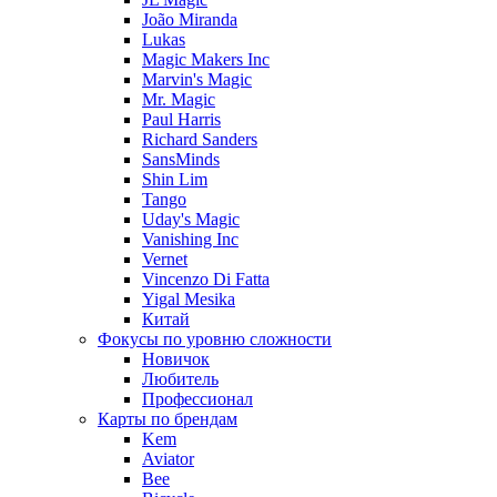
João Miranda
Lukas
Magic Makers Inc
Marvin's Magic
Mr. Magic
Paul Harris
Richard Sanders
SansMinds
Shin Lim
Tango
Uday's Magic
Vanishing Inc
Vernet
Vincenzo Di Fatta
Yigal Mesika
Китай
Фокусы по уровню сложности
Новичок
Любитель
Профессионал
Карты по брендам
Kem
Aviator
Bee