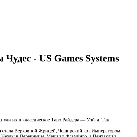
ы Чудес - US Games Systems
нули их в классическое Таро Райдера — Уэйта. Так
са стала Верховной Жрицей, Чеширский кот Императором,
 Жезлы в Перечницы, Мечи во Фламинго, а Пентакли в