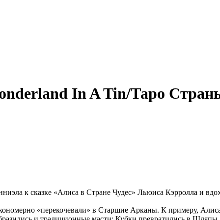
onderland In A Tin/Таро Стран
иэла к сказке «Алиса в Стране Чудес» Льюиса Кэрролла и вдох
закономерно «перекочевали» в Старшие Арканы. К примеру, Али
разились и традиционные масти: Кубки превратились в Шляпы,