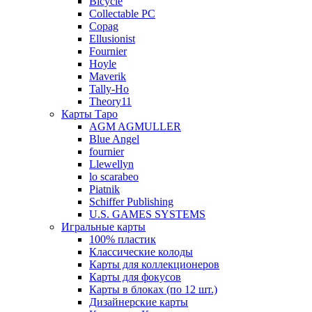
Bicycle
Collectable PC
Copag
Ellusionist
Fournier
Hoyle
Maverik
Tally-Ho
Theory11
Карты Таро
AGM AGMULLER
Blue Angel
fournier
Llewellyn
lo scarabeo
Piatnik
Schiffer Publishing
U.S. GAMES SYSTEMS
Игральные карты
100% пластик
Классические колоды
Карты для коллекционеров
Карты для фокусов
Карты в блоках (по 12 шт.)
Дизайнерские карты