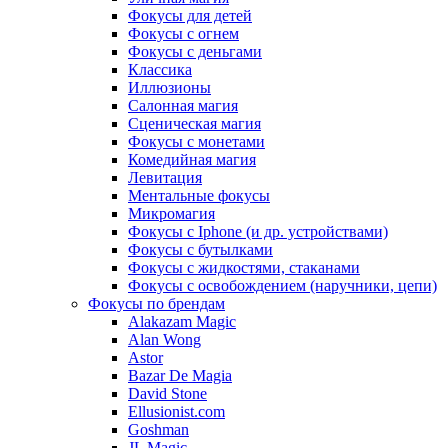
Фокусы для детей
Фокусы с огнем
Фокусы с деньгами
Классика
Иллюзионы
Салонная магия
Сценическая магия
Фокусы с монетами
Комедийная магия
Левитация
Ментальные фокусы
Микромагия
Фокусы с Iphone (и др. устройствами)
Фокусы с бутылками
Фокусы с жидкостями, стаканами
Фокусы с освобождением (наручники, цепи)
Фокусы по брендам
Alakazam Magic
Alan Wong
Astor
Bazar De Magia
David Stone
Ellusionist.com
Goshman
JL Magic