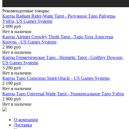
Рекомендуемые товары:
Карты Radiant Rider-Waite Tarot - Радужное Таро Райдера-
Уэйта, US Games Systems
2 099 руб
Нет в наличии
Карты Aleister Crowley Thoth Tarot - Таро Тота Алистера
Кроули - US Games Systems
2 990 руб
Нет в наличии
Карты Герметическое Таро - Hermetic Tarot - Godfrey Dowson,
US Games Systems
3 290 руб
Нет в наличии
Карты Таро Conscious Spirit Oracle - US Games Systems
2 199 руб
Нет в наличии
Карты Таро Universal Waite Tarot - Универсальное Таро Уэйта
2 900 руб
Нет в наличии
О компании
Доставка