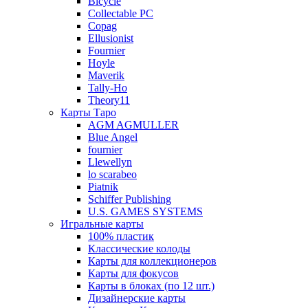
Bicycle
Collectable PC
Copag
Ellusionist
Fournier
Hoyle
Maverik
Tally-Ho
Theory11
Карты Таро
AGM AGMULLER
Blue Angel
fournier
Llewellyn
lo scarabeo
Piatnik
Schiffer Publishing
U.S. GAMES SYSTEMS
Игральные карты
100% пластик
Классические колоды
Карты для коллекционеров
Карты для фокусов
Карты в блоках (по 12 шт.)
Дизайнерские карты