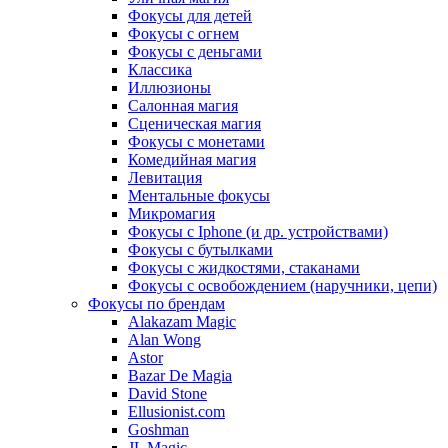
Фокусы для детей
Фокусы с огнем
Фокусы с деньгами
Классика
Иллюзионы
Салонная магия
Сценическая магия
Фокусы с монетами
Комедийная магия
Левитация
Ментальные фокусы
Микромагия
Фокусы с Iphone (и др. устройствами)
Фокусы с бутылками
Фокусы с жидкостями, стаканами
Фокусы с освобождением (наручники, цепи)
Фокусы по брендам
Alakazam Magic
Alan Wong
Astor
Bazar De Magia
David Stone
Ellusionist.com
Goshman
JL Magic