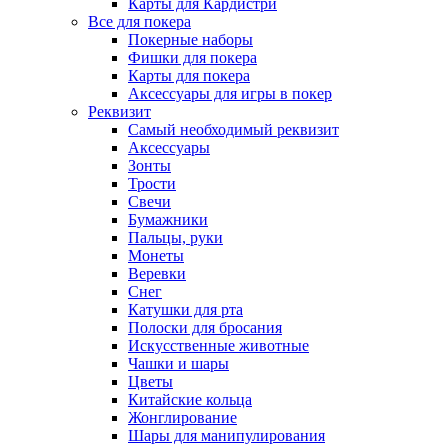
Карты для Кардистри
Все для покера
Покерные наборы
Фишки для покера
Карты для покера
Аксессуары для игры в покер
Реквизит
Самый необходимый реквизит
Аксессуары
Зонты
Трости
Свечи
Бумажники
Пальцы, руки
Монеты
Веревки
Снег
Катушки для рта
Полоски для бросания
Искусственные животные
Чашки и шары
Цветы
Китайские кольца
Жонглирование
Шары для манипулирования