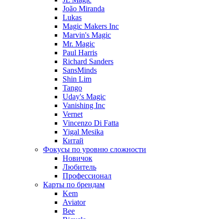
João Miranda
Lukas
Magic Makers Inc
Marvin's Magic
Mr. Magic
Paul Harris
Richard Sanders
SansMinds
Shin Lim
Tango
Uday's Magic
Vanishing Inc
Vernet
Vincenzo Di Fatta
Yigal Mesika
Китай
Фокусы по уровню сложности
Новичок
Любитель
Профессионал
Карты по брендам
Kem
Aviator
Bee