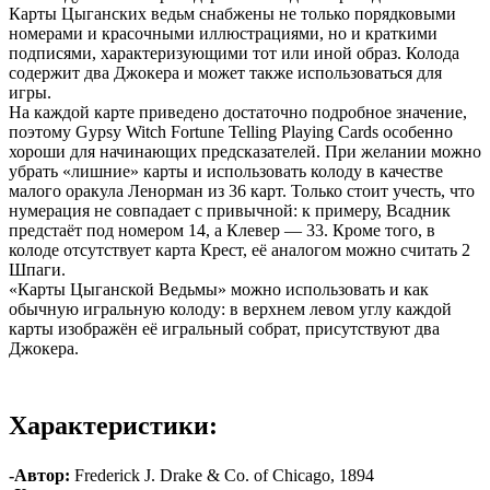
Карты Цыганских ведьм снабжены не только порядковыми
номерами и красочными иллюстрациями, но и краткими
подписями, характеризующими тот или иной образ. Колода
содержит два Джокера и может также использоваться для
игры.
На каждой карте приведено достаточно подробное значение,
поэтому Gypsy Witch Fortune Telling Playing Cards особенно
хороши для начинающих предсказателей. При желании можно
убрать «лишние» карты и использовать колоду в качестве
малого оракула Ленорман из 36 карт. Только стоит учесть, что
нумерация не совпадает с привычной: к примеру, Всадник
предстаёт под номером 14, а Клевер — 33. Кроме того, в
колоде отсутствует карта Крест, её аналогом можно считать 2
Шпаги.
«Карты Цыганской Ведьмы» можно использовать и как
обычную игральную колоду: в верхнем левом углу каждой
карты изображён её игральный собрат, присутствуют два
Джокера.
Характеристики:
-Автор:
Frederick J. Drake & Co. of Chicago, 1894