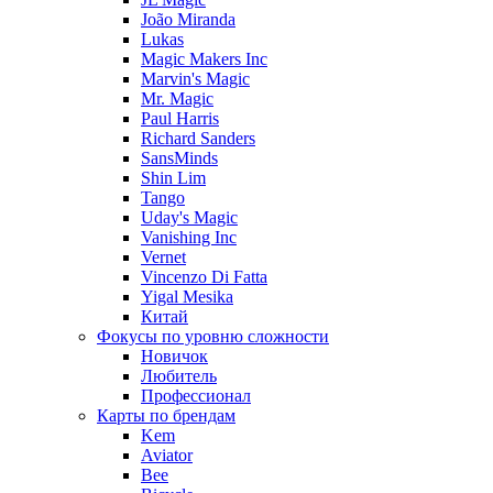
João Miranda
Lukas
Magic Makers Inc
Marvin's Magic
Mr. Magic
Paul Harris
Richard Sanders
SansMinds
Shin Lim
Tango
Uday's Magic
Vanishing Inc
Vernet
Vincenzo Di Fatta
Yigal Mesika
Китай
Фокусы по уровню сложности
Новичок
Любитель
Профессионал
Карты по брендам
Kem
Aviator
Bee