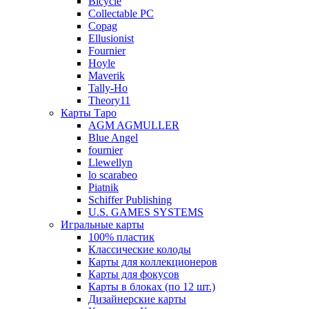
Bicycle
Collectable PC
Copag
Ellusionist
Fournier
Hoyle
Maverik
Tally-Ho
Theory11
Карты Таро
AGM AGMULLER
Blue Angel
fournier
Llewellyn
lo scarabeo
Piatnik
Schiffer Publishing
U.S. GAMES SYSTEMS
Игральные карты
100% пластик
Классические колоды
Карты для коллекционеров
Карты для фокусов
Карты в блоках (по 12 шт.)
Дизайнерские карты