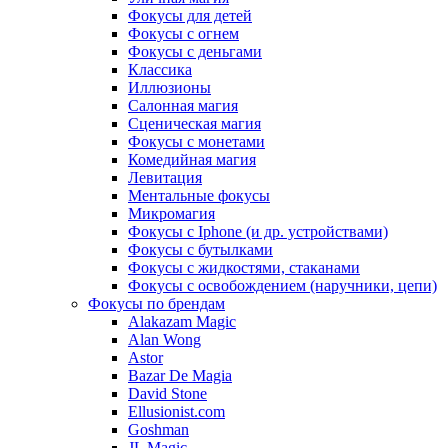
Фокусы для детей
Фокусы с огнем
Фокусы с деньгами
Классика
Иллюзионы
Салонная магия
Сценическая магия
Фокусы с монетами
Комедийная магия
Левитация
Ментальные фокусы
Микромагия
Фокусы с Iphone (и др. устройствами)
Фокусы с бутылками
Фокусы с жидкостями, стаканами
Фокусы с освобождением (наручники, цепи)
Фокусы по брендам
Alakazam Magic
Alan Wong
Astor
Bazar De Magia
David Stone
Ellusionist.com
Goshman
JL Magic