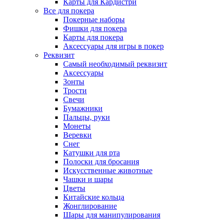
Карты для Кардистри
Все для покера
Покерные наборы
Фишки для покера
Карты для покера
Аксессуары для игры в покер
Реквизит
Самый необходимый реквизит
Аксессуары
Зонты
Трости
Свечи
Бумажники
Пальцы, руки
Монеты
Веревки
Снег
Катушки для рта
Полоски для бросания
Искусственные животные
Чашки и шары
Цветы
Китайские кольца
Жонглирование
Шары для манипулирования