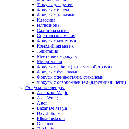
Фокусы для детей
Фокусы с огнем
Фокусы с деньгами
Классика
Иллюзионы
Салонная магия
Сценическая магия
Фокусы с монетами
Комедийная магия
Левитация
Ментальные фокусы
Микромагия
Фокусы с Iphone (и др. устройствами)
Фокусы с бутылками
Фокусы с жидкостями, стаканами
Фокусы с освобождением (наручники, цепи)
Фокусы по брендам
Alakazam Magic
Alan Wong
Astor
Bazar De Magia
David Stone
Ellusionist.com
Goshman
JL Magic