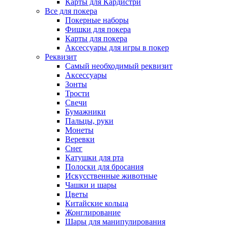
Карты для Кардистри
Все для покера
Покерные наборы
Фишки для покера
Карты для покера
Аксессуары для игры в покер
Реквизит
Самый необходимый реквизит
Аксессуары
Зонты
Трости
Свечи
Бумажники
Пальцы, руки
Монеты
Веревки
Снег
Катушки для рта
Полоски для бросания
Искусственные животные
Чашки и шары
Цветы
Китайские кольца
Жонглирование
Шары для манипулирования