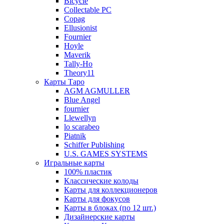
Bicycle
Collectable PC
Copag
Ellusionist
Fournier
Hoyle
Maverik
Tally-Ho
Theory11
Карты Таро
AGM AGMULLER
Blue Angel
fournier
Llewellyn
lo scarabeo
Piatnik
Schiffer Publishing
U.S. GAMES SYSTEMS
Игральные карты
100% пластик
Классические колоды
Карты для коллекционеров
Карты для фокусов
Карты в блоках (по 12 шт.)
Дизайнерские карты