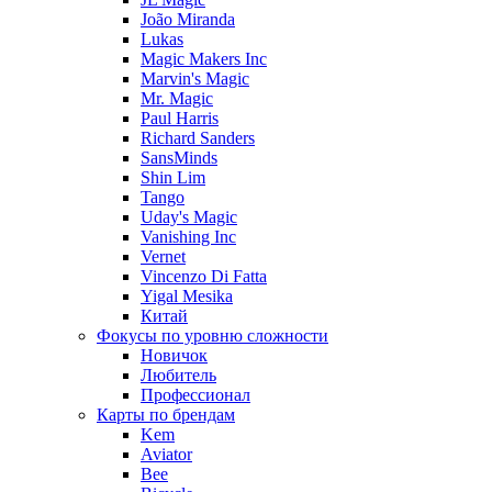
João Miranda
Lukas
Magic Makers Inc
Marvin's Magic
Mr. Magic
Paul Harris
Richard Sanders
SansMinds
Shin Lim
Tango
Uday's Magic
Vanishing Inc
Vernet
Vincenzo Di Fatta
Yigal Mesika
Китай
Фокусы по уровню сложности
Новичок
Любитель
Профессионал
Карты по брендам
Kem
Aviator
Bee