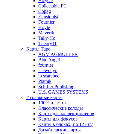
Bicycle
Collectable PC
Copag
Ellusionist
Fournier
Hoyle
Maverik
Tally-Ho
Theory11
Карты Таро
AGM AGMULLER
Blue Angel
fournier
Llewellyn
lo scarabeo
Piatnik
Schiffer Publishing
U.S. GAMES SYSTEMS
Игральные карты
100% пластик
Классические колоды
Карты для коллекционеров
Карты для фокусов
Карты в блоках (по 12 шт.)
Дизайнерские карты