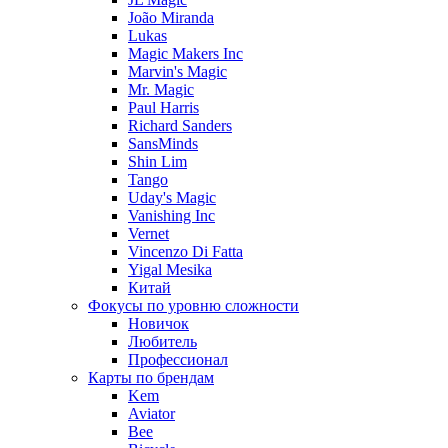
João Miranda
Lukas
Magic Makers Inc
Marvin's Magic
Mr. Magic
Paul Harris
Richard Sanders
SansMinds
Shin Lim
Tango
Uday's Magic
Vanishing Inc
Vernet
Vincenzo Di Fatta
Yigal Mesika
Китай
Фокусы по уровню сложности
Новичок
Любитель
Профессионал
Карты по брендам
Kem
Aviator
Bee