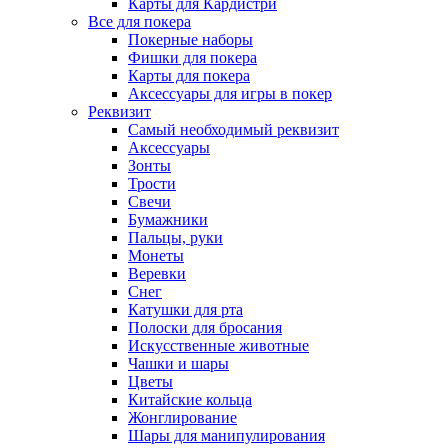
Карты для Кардистри
Все для покера
Покерные наборы
Фишки для покера
Карты для покера
Аксессуары для игры в покер
Реквизит
Самый необходимый реквизит
Аксессуары
Зонты
Трости
Свечи
Бумажники
Пальцы, руки
Монеты
Веревки
Снег
Катушки для рта
Полоски для бросания
Искусственные животные
Чашки и шары
Цветы
Китайские кольца
Жонглирование
Шары для манипулирования