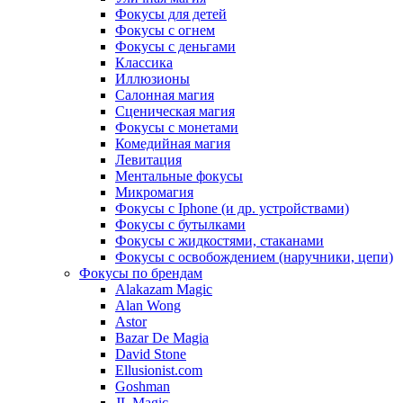
Фокусы для детей
Фокусы с огнем
Фокусы с деньгами
Классика
Иллюзионы
Салонная магия
Сценическая магия
Фокусы с монетами
Комедийная магия
Левитация
Ментальные фокусы
Микромагия
Фокусы с Iphone (и др. устройствами)
Фокусы с бутылками
Фокусы с жидкостями, стаканами
Фокусы с освобождением (наручники, цепи)
Фокусы по брендам
Alakazam Magic
Alan Wong
Astor
Bazar De Magia
David Stone
Ellusionist.com
Goshman
JL Magic