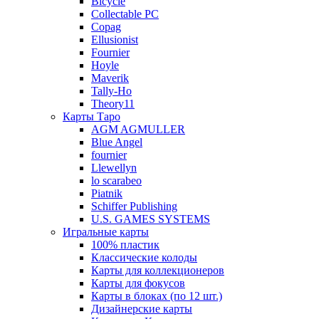
Bicycle
Collectable PC
Copag
Ellusionist
Fournier
Hoyle
Maverik
Tally-Ho
Theory11
Карты Таро
AGM AGMULLER
Blue Angel
fournier
Llewellyn
lo scarabeo
Piatnik
Schiffer Publishing
U.S. GAMES SYSTEMS
Игральные карты
100% пластик
Классические колоды
Карты для коллекционеров
Карты для фокусов
Карты в блоках (по 12 шт.)
Дизайнерские карты