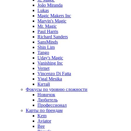
João Miranda
Lukas
Magic Makers Inc
Marvin's Magic
Mr. Magic
Paul Harris
Richard Sanders
SansMinds
Shin Lim
Tango
Uday's Magic
Vanishing Inc
Vernet
Vincenzo Di Fatta
Yigal Mesika
Китай
Фокусы по уровню сложности
Новичок
Любитель
Профессионал
Карты по брендам
Kem
Aviator
Bee