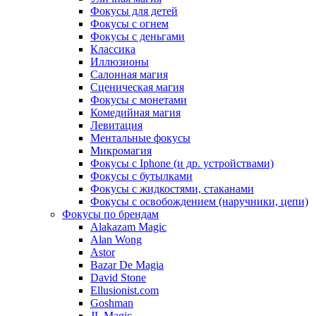
Фокусы для детей
Фокусы с огнем
Фокусы с деньгами
Классика
Иллюзионы
Салонная магия
Сценическая магия
Фокусы с монетами
Комедийная магия
Левитация
Ментальные фокусы
Микромагия
Фокусы с Iphone (и др. устройствами)
Фокусы с бутылками
Фокусы с жидкостями, стаканами
Фокусы с освобождением (наручники, цепи)
Фокусы по брендам
Alakazam Magic
Alan Wong
Astor
Bazar De Magia
David Stone
Ellusionist.com
Goshman
JL Magic