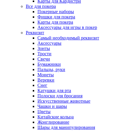
Карты для Кардистри
Все для покера
Покерные наборы
Фишки для покера
Карты для покера
Аксессуары для игры в покер
Реквизит
Самый необходимый реквизит
Аксессуары
Зонты
Трости
Свечи
Бумажники
Пальцы, руки
Монеты
Веревки
Снег
Катушки для рта
Полоски для бросания
Искусственные животные
Чашки и шары
Цветы
Китайские кольца
Жонглирование
Шары для манипулирования