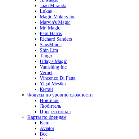
João Miranda
Lukas
Magic Makers Inc
Marvin's Magic
Mr. Magic
Paul Harris
Richard Sanders
SansMinds
Shin Lim
Tango
Uday's Magic
Vanishing Inc
Vernet
Vincenzo Di Fatta
Yigal Mesika
Китай
Фокусы по уровню сложности
Новичок
Любитель
Профессионал
Карты по брендам
Kem
Aviator
Bee