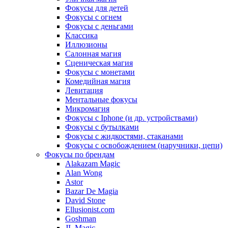
Фокусы для детей
Фокусы с огнем
Фокусы с деньгами
Классика
Иллюзионы
Салонная магия
Сценическая магия
Фокусы с монетами
Комедийная магия
Левитация
Ментальные фокусы
Микромагия
Фокусы с Iphone (и др. устройствами)
Фокусы с бутылками
Фокусы с жидкостями, стаканами
Фокусы с освобождением (наручники, цепи)
Фокусы по брендам
Alakazam Magic
Alan Wong
Astor
Bazar De Magia
David Stone
Ellusionist.com
Goshman
JL Magic