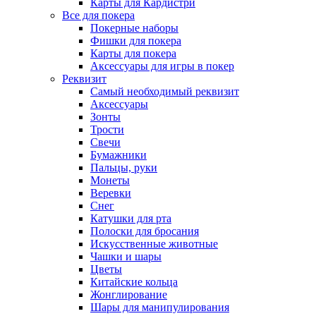
Карты для Кардистри
Все для покера
Покерные наборы
Фишки для покера
Карты для покера
Аксессуары для игры в покер
Реквизит
Самый необходимый реквизит
Аксессуары
Зонты
Трости
Свечи
Бумажники
Пальцы, руки
Монеты
Веревки
Снег
Катушки для рта
Полоски для бросания
Искусственные животные
Чашки и шары
Цветы
Китайские кольца
Жонглирование
Шары для манипулирования