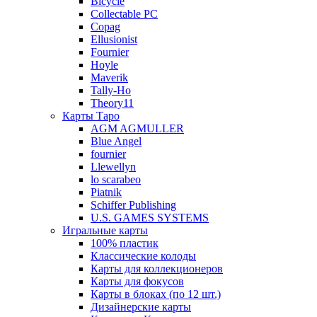
Bicycle
Collectable PC
Copag
Ellusionist
Fournier
Hoyle
Maverik
Tally-Ho
Theory11
Карты Таро
AGM AGMULLER
Blue Angel
fournier
Llewellyn
lo scarabeo
Piatnik
Schiffer Publishing
U.S. GAMES SYSTEMS
Игральные карты
100% пластик
Классические колоды
Карты для коллекционеров
Карты для фокусов
Карты в блоках (по 12 шт.)
Дизайнерские карты