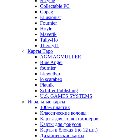
Bicycle
Collectable PC
Copag
Ellusionist
Fournier
Hoyle
Maverik
Tally-Ho
Theory11
Карты Таро
AGM AGMULLER
Blue Angel
fournier
Llewellyn
lo scarabeo
Piatnik
Schiffer Publishing
U.S. GAMES SYSTEMS
Игральные карты
100% пластик
Классические колоды
Карты для коллекционеров
Карты для фокусов
Карты в блоках (по 12 шт.)
Дизайнерские карты