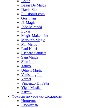
Astor
Bazar De Magia
David Stone
Ellusionist.com
Goshman
JL Magic
João Miranda
Lukas
Magic Makers Inc
Marvin's Magic
Mr. Magic
Paul Harris
Richard Sanders
SansMinds
Shin Lim
Tango
Uday's Magic
Vanishing Inc
Vernet
Vincenzo Di Fatta
Yigal Mesika
Китай
Фокусы по уровню сложности
Новичок
Любитель