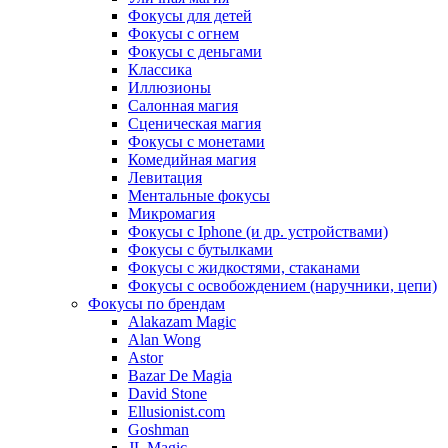
Фокусы для детей
Фокусы с огнем
Фокусы с деньгами
Классика
Иллюзионы
Салонная магия
Сценическая магия
Фокусы с монетами
Комедийная магия
Левитация
Ментальные фокусы
Микромагия
Фокусы с Iphone (и др. устройствами)
Фокусы с бутылками
Фокусы с жидкостями, стаканами
Фокусы с освобождением (наручники, цепи)
Фокусы по брендам
Alakazam Magic
Alan Wong
Astor
Bazar De Magia
David Stone
Ellusionist.com
Goshman
JL Magic