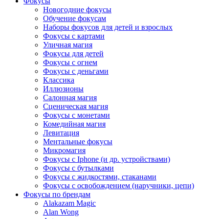
Фокусы
Новогодние фокусы
Обучение фокусам
Наборы фокусов для детей и взрослых
Фокусы с картами
Уличная магия
Фокусы для детей
Фокусы с огнем
Фокусы с деньгами
Классика
Иллюзионы
Салонная магия
Сценическая магия
Фокусы с монетами
Комедийная магия
Левитация
Ментальные фокусы
Микромагия
Фокусы с Iphone (и др. устройствами)
Фокусы с бутылками
Фокусы с жидкостями, стаканами
Фокусы с освобождением (наручники, цепи)
Фокусы по брендам
Alakazam Magic
Alan Wong