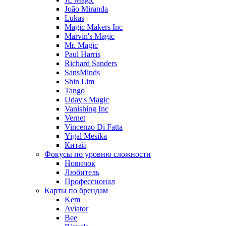
João Miranda
Lukas
Magic Makers Inc
Marvin's Magic
Mr. Magic
Paul Harris
Richard Sanders
SansMinds
Shin Lim
Tango
Uday's Magic
Vanishing Inc
Vernet
Vincenzo Di Fatta
Yigal Mesika
Китай
Фокусы по уровню сложности
Новичок
Любитель
Профессионал
Карты по брендам
Kem
Aviator
Bee