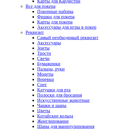
Карты для Кардистри
Все для покера
Покерные наборы
Фишки для покера
Карты для покера
Аксессуары для игры в покер
Реквизит
Самый необходимый реквизит
Аксессуары
Зонты
Трости
Свечи
Бумажники
Пальцы, руки
Монеты
Веревки
Снег
Катушки для рта
Полоски для бросания
Искусственные животные
Чашки и шары
Цветы
Китайские кольца
Жонглирование
Шары для манипулирования