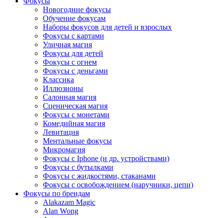
Фокусы
Новогодние фокусы
Обучение фокусам
Наборы фокусов для детей и взрослых
Фокусы с картами
Уличная магия
Фокусы для детей
Фокусы с огнем
Фокусы с деньгами
Классика
Иллюзионы
Салонная магия
Сценическая магия
Фокусы с монетами
Комедийная магия
Левитация
Ментальные фокусы
Микромагия
Фокусы с Iphone (и др. устройствами)
Фокусы с бутылками
Фокусы с жидкостями, стаканами
Фокусы с освобождением (наручники, цепи)
Фокусы по брендам
Alakazam Magic
Alan Wong