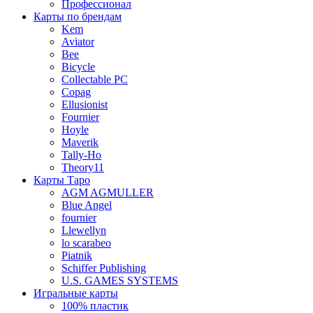
Профессионал
Карты по брендам
Kem
Aviator
Bee
Bicycle
Collectable PC
Copag
Ellusionist
Fournier
Hoyle
Maverik
Tally-Ho
Theory11
Карты Таро
AGM AGMULLER
Blue Angel
fournier
Llewellyn
lo scarabeo
Piatnik
Schiffer Publishing
U.S. GAMES SYSTEMS
Игральные карты
100% пластик