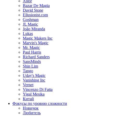
Astor
Bazar De Magia
David Stone
Ellusionist.com
Goshman
JL Magic
João Miranda
Lukas
Magic Makers Inc
Marvin's Magic
Mr. Magic
Paul Harris
Richard Sanders
SansMinds
Shin Lim
Tango
Uday's Magic
Vanishing Inc
Vernet
Vincenzo Di Fatta
Yigal Mesika
Китай
Фокусы по уровню сложности
Новичок
Любитель