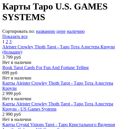
Карты Таро U.S. GAMES
SYSTEMS
Сортировать по:
названию
цене
наличию
Показать все
1
2
3
Aleister Crowley Thoth Tarot - Таро Тота Алистера Кроули
(большие)
3 799 руб
Нет в наличии
Book Tarot Cards For Fun And Fortune Telling
699 руб
Нет в наличии
Карты Aleister Crowley Thoth Tarot - Таро Тота Алистера
Кроули
2 999 руб
Нет в наличии
Карты Aleister Crowley Thoth Tarot - Таро Тота Алистера
Кроули - US Games Systems
2 990 руб
Нет в наличии
Карты Crystal Visions Tarot - Таро Кристального Видения