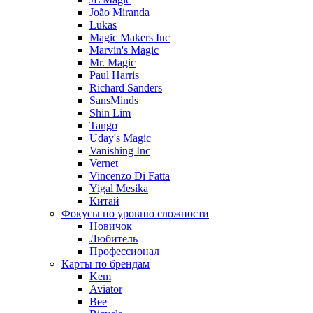
João Miranda
Lukas
Magic Makers Inc
Marvin's Magic
Mr. Magic
Paul Harris
Richard Sanders
SansMinds
Shin Lim
Tango
Uday's Magic
Vanishing Inc
Vernet
Vincenzo Di Fatta
Yigal Mesika
Китай
Фокусы по уровню сложности
Новичок
Любитель
Профессионал
Карты по брендам
Kem
Aviator
Bee