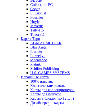
Bicycle
Collectable PC
Copag
Ellusionist
Fournier
Hoyle
Maverik
Tally-Ho
Theory11
Карты Таро
AGM AGMULLER
Blue Angel
fournier
Llewellyn
lo scarabeo
Piatnik
Schiffer Publishing
U.S. GAMES SYSTEMS
Игральные карты
100% пластик
Классические колоды
Карты для коллекционеров
Карты для фокусов
Карты в блоках (по 12 шт.)
Дизайнерские карты