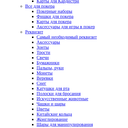
Карты для Кардистри
Все для покера
Покерные наборы
Фишки для покера
Карты для покера
Аксессуары для игры в покер
Реквизит
Самый необходимый реквизит
Аксессуары
Зонты
Трости
Свечи
Бумажники
Пальцы, руки
Монеты
Веревки
Снег
Катушки для рта
Полоски для бросания
Искусственные животные
Чашки и шары
Цветы
Китайские кольца
Жонглирование
Шары для манипулирования