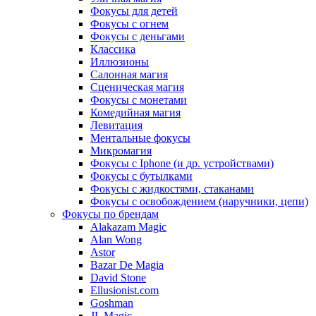
Фокусы для детей
Фокусы с огнем
Фокусы с деньгами
Классика
Иллюзионы
Салонная магия
Сценическая магия
Фокусы с монетами
Комедийная магия
Левитация
Ментальные фокусы
Микромагия
Фокусы с Iphone (и др. устройствами)
Фокусы с бутылками
Фокусы с жидкостями, стаканами
Фокусы с освобождением (наручники, цепи)
Фокусы по брендам
Alakazam Magic
Alan Wong
Astor
Bazar De Magia
David Stone
Ellusionist.com
Goshman
JL Magic