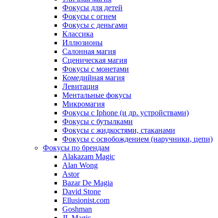
Фокусы для детей
Фокусы с огнем
Фокусы с деньгами
Классика
Иллюзионы
Салонная магия
Сценическая магия
Фокусы с монетами
Комедийная магия
Левитация
Ментальные фокусы
Микромагия
Фокусы с Iphone (и др. устройствами)
Фокусы с бутылками
Фокусы с жидкостями, стаканами
Фокусы с освобождением (наручники, цепи)
Фокусы по брендам
Alakazam Magic
Alan Wong
Astor
Bazar De Magia
David Stone
Ellusionist.com
Goshman
JL Magic