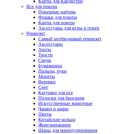
Карты для Кардистри
Все для покера
Покерные наборы
Фишки для покера
Карты для покера
Аксессуары для игры в покер
Реквизит
Самый необходимый реквизит
Аксессуары
Зонты
Трости
Свечи
Бумажники
Пальцы, руки
Монеты
Веревки
Снег
Катушки для рта
Полоски для бросания
Искусственные животные
Чашки и шары
Цветы
Китайские кольца
Жонглирование
Шары для манипулирования