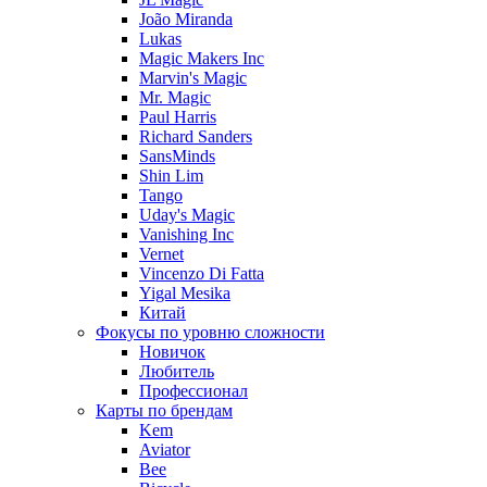
João Miranda
Lukas
Magic Makers Inc
Marvin's Magic
Mr. Magic
Paul Harris
Richard Sanders
SansMinds
Shin Lim
Tango
Uday's Magic
Vanishing Inc
Vernet
Vincenzo Di Fatta
Yigal Mesika
Китай
Фокусы по уровню сложности
Новичок
Любитель
Профессионал
Карты по брендам
Kem
Aviator
Bee