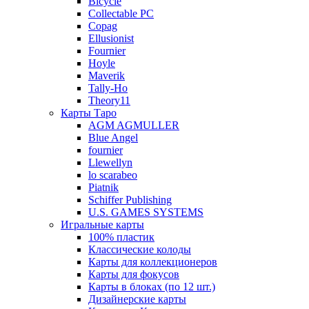
Bicycle
Collectable PC
Copag
Ellusionist
Fournier
Hoyle
Maverik
Tally-Ho
Theory11
Карты Таро
AGM AGMULLER
Blue Angel
fournier
Llewellyn
lo scarabeo
Piatnik
Schiffer Publishing
U.S. GAMES SYSTEMS
Игральные карты
100% пластик
Классические колоды
Карты для коллекционеров
Карты для фокусов
Карты в блоках (по 12 шт.)
Дизайнерские карты