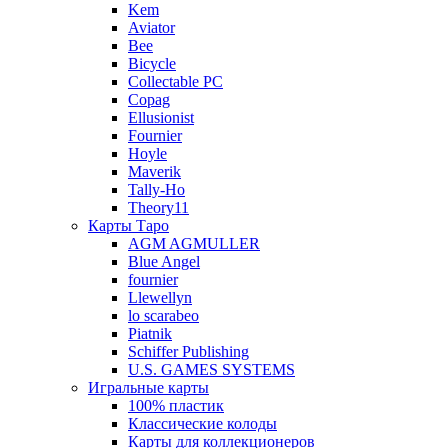
Kem
Aviator
Bee
Bicycle
Collectable PC
Copag
Ellusionist
Fournier
Hoyle
Maverik
Tally-Ho
Theory11
Карты Таро
AGM AGMULLER
Blue Angel
fournier
Llewellyn
lo scarabeo
Piatnik
Schiffer Publishing
U.S. GAMES SYSTEMS
Игральные карты
100% пластик
Классические колоды
Карты для коллекционеров