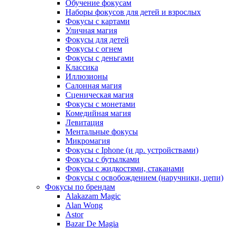
Обучение фокусам
Наборы фокусов для детей и взрослых
Фокусы с картами
Уличная магия
Фокусы для детей
Фокусы с огнем
Фокусы с деньгами
Классика
Иллюзионы
Салонная магия
Сценическая магия
Фокусы с монетами
Комедийная магия
Левитация
Ментальные фокусы
Микромагия
Фокусы с Iphone (и др. устройствами)
Фокусы с бутылками
Фокусы с жидкостями, стаканами
Фокусы с освобождением (наручники, цепи)
Фокусы по брендам
Alakazam Magic
Alan Wong
Astor
Bazar De Magia