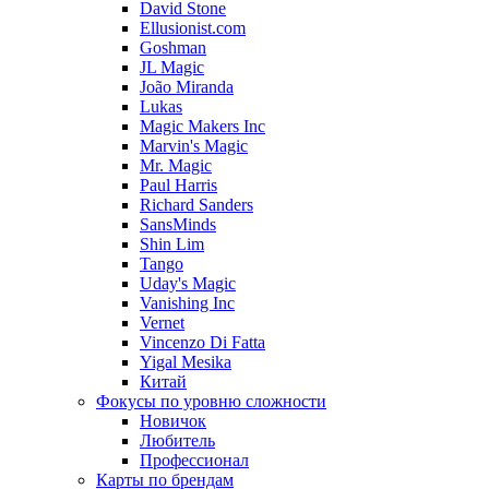
David Stone
Ellusionist.com
Goshman
JL Magic
João Miranda
Lukas
Magic Makers Inc
Marvin's Magic
Mr. Magic
Paul Harris
Richard Sanders
SansMinds
Shin Lim
Tango
Uday's Magic
Vanishing Inc
Vernet
Vincenzo Di Fatta
Yigal Mesika
Китай
Фокусы по уровню сложности
Новичок
Любитель
Профессионал
Карты по брендам