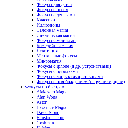
Фокусы для детей
Фокусы с огнем
Фокусы с деньгами
Классика
Иллюзионы
Салонная магия
Сценическая магия
Фокусы с монетами
Комедийная магия
Левитация
Ментальные фокусы
Микромагия
Фокусы с Iphone (и др. устройствами)
Фокусы с бутылками
Фокусы с жидкостями, стаканами
Фокусы с освобождением (наручники, цепи)
Фокусы по брендам
Alakazam Magic
Alan Wong
Astor
Bazar De Magia
David Stone
Ellusionist.com
Goshman
JL Magic