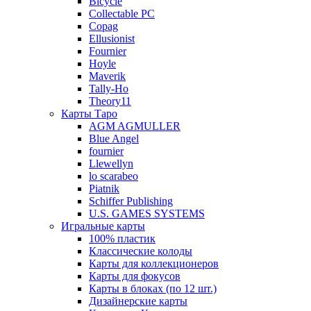
Bicycle
Collectable PC
Copag
Ellusionist
Fournier
Hoyle
Maverik
Tally-Ho
Theory11
Карты Таро
AGM AGMULLER
Blue Angel
fournier
Llewellyn
lo scarabeo
Piatnik
Schiffer Publishing
U.S. GAMES SYSTEMS
Игральные карты
100% пластик
Классические колоды
Карты для коллекционеров
Карты для фокусов
Карты в блоках (по 12 шт.)
Дизайнерские карты