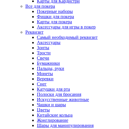
Карты для Кардистри
Все для покера
Покерные наборы
Фишки для покера
Карты для покера
Аксессуары для игры в покер
Реквизит
Самый необходимый реквизит
Аксессуары
Зонты
Трости
Свечи
Бумажники
Пальцы, руки
Монеты
Веревки
Снег
Катушки для рта
Полоски для бросания
Искусственные животные
Чашки и шары
Цветы
Китайские кольца
Жонглирование
Шары для манипулирования