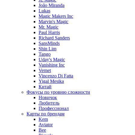
João Miranda
Lukas
Magic Makers Inc
Marvin's Magic
Mr. Magic
Paul Harris
Richard Sanders
SansMinds
Shin Lim
Tango
Uday's Magic
Vanishing Inc
Vernet
Vincenzo Di Fatta
Yigal Mesika
Китай
Фокусы по уровню сложности
Новичок
Любитель
Профессионал
Карты по брендам
Kem
Aviator
Bee