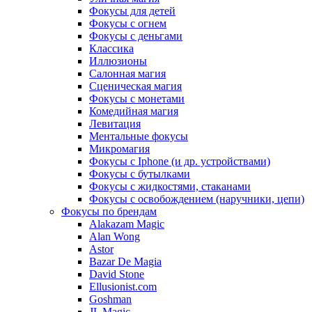
Фокусы для детей
Фокусы с огнем
Фокусы с деньгами
Классика
Иллюзионы
Салонная магия
Сценическая магия
Фокусы с монетами
Комедийная магия
Левитация
Ментальные фокусы
Микромагия
Фокусы с Iphone (и др. устройствами)
Фокусы с бутылками
Фокусы с жидкостями, стаканами
Фокусы с освобождением (наручники, цепи)
Фокусы по брендам
Alakazam Magic
Alan Wong
Astor
Bazar De Magia
David Stone
Ellusionist.com
Goshman
JL Magic