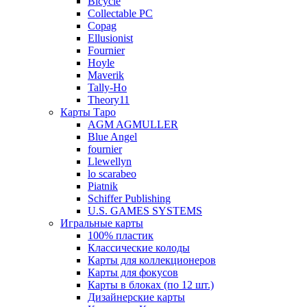
Bicycle
Collectable PC
Copag
Ellusionist
Fournier
Hoyle
Maverik
Tally-Ho
Theory11
Карты Таро
AGM AGMULLER
Blue Angel
fournier
Llewellyn
lo scarabeo
Piatnik
Schiffer Publishing
U.S. GAMES SYSTEMS
Игральные карты
100% пластик
Классические колоды
Карты для коллекционеров
Карты для фокусов
Карты в блоках (по 12 шт.)
Дизайнерские карты