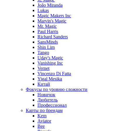
João Miranda
Lukas
Magic Makers Inc
Marvin's Magic
Mr. Magic
Paul Harris
Richard Sanders
SansMinds
Shin Lim
Tango
Uday's Magic
Vanishing Inc
Vernet
Vincenzo Di Fatta
Yigal Mesika
Китай
Фокусы по уровню сложности
Новичок
Любитель
Профессионал
Карты по брендам
Kem
Aviator
Bee