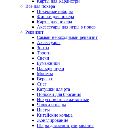
Карты для Кардистри
Все для покера
Покерные наборы
Фишки для покера
Карты для покера
Аксессуары для игры в покер
Реквизит
Самый необходимый реквизит
Аксессуары
Зонты
Трости
Свечи
Бумажники
Пальцы, руки
Монеты
Веревки
Снег
Катушки для рта
Полоски для бросания
Искусственные животные
Чашки и шары
Цветы
Китайские кольца
Жонглирование
Шары для манипулирования