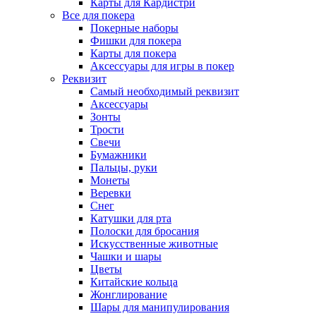
Карты для Кардистри
Все для покера
Покерные наборы
Фишки для покера
Карты для покера
Аксессуары для игры в покер
Реквизит
Самый необходимый реквизит
Аксессуары
Зонты
Трости
Свечи
Бумажники
Пальцы, руки
Монеты
Веревки
Снег
Катушки для рта
Полоски для бросания
Искусственные животные
Чашки и шары
Цветы
Китайские кольца
Жонглирование
Шары для манипулирования