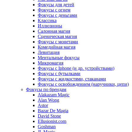
Фокусы для детей
Фокусы с огнем
Фокусы с деньгами
Классика
Иллюзионы
Салонная магия
Сценическая магия
Фокусы с монетами
Комедийная магия
Левитация
Ментальные фокусы
Микромагия
Фокусы с Iphone (и др. устройствами)
Фокусы с бутылками
Фокусы с жидкостями, стаканами
Фокусы с освобождением (наручники, цепи)
Фокусы по брендам
Alakazam Magic
Alan Wong
Astor
Bazar De Magia
David Stone
Ellusionist.com
Goshman
JL Magic