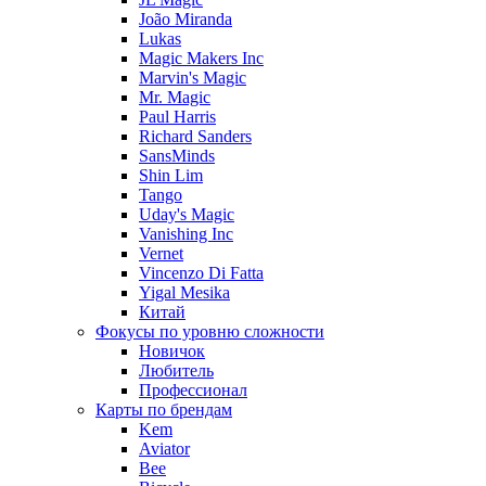
João Miranda
Lukas
Magic Makers Inc
Marvin's Magic
Mr. Magic
Paul Harris
Richard Sanders
SansMinds
Shin Lim
Tango
Uday's Magic
Vanishing Inc
Vernet
Vincenzo Di Fatta
Yigal Mesika
Китай
Фокусы по уровню сложности
Новичок
Любитель
Профессионал
Карты по брендам
Kem
Aviator
Bee