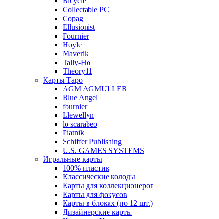
Bicycle
Collectable PC
Copag
Ellusionist
Fournier
Hoyle
Maverik
Tally-Ho
Theory11
Карты Таро
AGM AGMULLER
Blue Angel
fournier
Llewellyn
lo scarabeo
Piatnik
Schiffer Publishing
U.S. GAMES SYSTEMS
Игральные карты
100% пластик
Классические колоды
Карты для коллекционеров
Карты для фокусов
Карты в блоках (по 12 шт.)
Дизайнерские карты