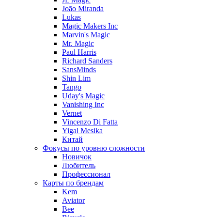
João Miranda
Lukas
Magic Makers Inc
Marvin's Magic
Mr. Magic
Paul Harris
Richard Sanders
SansMinds
Shin Lim
Tango
Uday's Magic
Vanishing Inc
Vernet
Vincenzo Di Fatta
Yigal Mesika
Китай
Фокусы по уровню сложности
Новичок
Любитель
Профессионал
Карты по брендам
Kem
Aviator
Bee