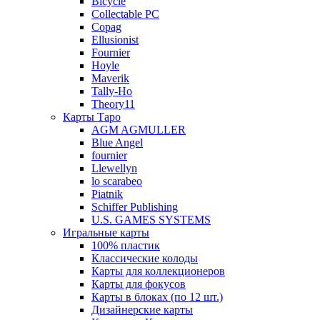
Bicycle
Collectable PC
Copag
Ellusionist
Fournier
Hoyle
Maverik
Tally-Ho
Theory11
Карты Таро
AGM AGMULLER
Blue Angel
fournier
Llewellyn
lo scarabeo
Piatnik
Schiffer Publishing
U.S. GAMES SYSTEMS
Игральные карты
100% пластик
Классические колоды
Карты для коллекционеров
Карты для фокусов
Карты в блоках (по 12 шт.)
Дизайнерские карты