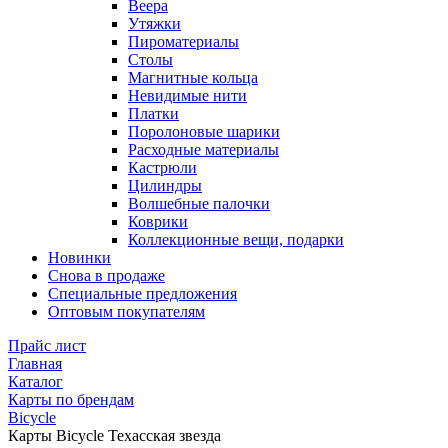
Веера
Утяжки
Пироматериалы
Столы
Магнитные кольца
Невидимые нити
Платки
Поролоновые шарики
Расходные материалы
Кастрюли
Цилиндры
Волшебные палочки
Коврики
Коллекционные вещи, подарки
Новинки
Снова в продаже
Специальные предложения
Оптовым покупателям
Прайс лист
Главная
Каталог
Карты по брендам
Bicycle
Карты Bicycle Техасская звезда