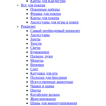
Карты для Кардистри
Все для покера
Покерные наборы
Фишки для покера
Карты для покера
Аксессуары для игры в покер
Реквизит
Самый необходимый реквизит
Аксессуары
Зонты
Трости
Свечи
Бумажники
Пальцы, руки
Монеты
Веревки
Снег
Катушки для рта
Полоски для бросания
Искусственные животные
Чашки и шары
Цветы
Китайские кольца
Жонглирование
Шары для манипулирования