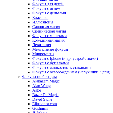
Фокусы для детей
Фокусы с огнем
Фокусы с деньгами
Классика
Иллюзионы
Салонная магия
Сценическая магия
Фокусы с монетами
Комедийная магия
Левитация
Ментальные фокусы
Микромагия
Фокусы с Iphone (и др. устройствами)
Фокусы с бутылками
Фокусы с жидкостями, стаканами
Фокусы с освобождением (наручники, цепи)
Фокусы по брендам
Alakazam Magic
Alan Wong
Astor
Bazar De Magia
David Stone
Ellusionist.com
Goshman
JL Magic