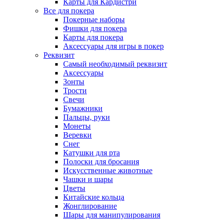
Карты для Кардистри
Все для покера
Покерные наборы
Фишки для покера
Карты для покера
Аксессуары для игры в покер
Реквизит
Самый необходимый реквизит
Аксессуары
Зонты
Трости
Свечи
Бумажники
Пальцы, руки
Монеты
Веревки
Снег
Катушки для рта
Полоски для бросания
Искусственные животные
Чашки и шары
Цветы
Китайские кольца
Жонглирование
Шары для манипулирования