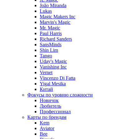
João Miranda
Lukas
Magic Makers Inc
Marvin's Magic
Mr. Magic
Paul Harris
Richard Sanders
SansMinds
Shin Lim
Tango
Uday's Magic
Vanishing Inc
Vernet
Vincenzo Di Fatta
Yigal Mesika
Китай
Фокусы по уровню сложности
Новичок
Любитель
Профессионал
Карты по брендам
Kem
Aviator
Bee