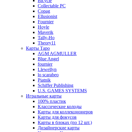
Bicycle
Collectable PC
Copag
Ellusionist
Fournier
Hoyle
Maverik
Tally-Ho
Theory11
Карты Таро
AGM AGMULLER
Blue Angel
fournier
Llewellyn
lo scarabeo
Piatnik
Schiffer Publishing
U.S. GAMES SYSTEMS
Игральные карты
100% пластик
Классические колоды
Карты для коллекционеров
Карты для фокусов
Карты в блоках (по 12 шт.)
Дизайнерские карты