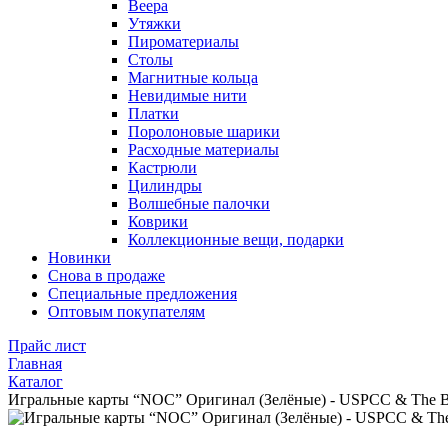
Веера
Утяжки
Пироматериалы
Столы
Магнитные кольца
Невидимые нити
Платки
Поролоновые шарики
Расходные материалы
Кастрюли
Цилиндры
Волшебные палочки
Коврики
Коллекционные вещи, подарки
Новинки
Снова в продаже
Специальные предложения
Оптовым покупателям
Прайс лист
Главная
Каталог
Игральные карты “NOC” Оригинал (Зелёные) - USPCC & The B