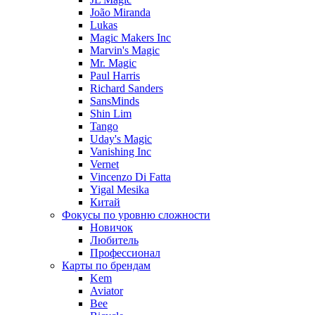
João Miranda
Lukas
Magic Makers Inc
Marvin's Magic
Mr. Magic
Paul Harris
Richard Sanders
SansMinds
Shin Lim
Tango
Uday's Magic
Vanishing Inc
Vernet
Vincenzo Di Fatta
Yigal Mesika
Китай
Фокусы по уровню сложности
Новичок
Любитель
Профессионал
Карты по брендам
Kem
Aviator
Bee