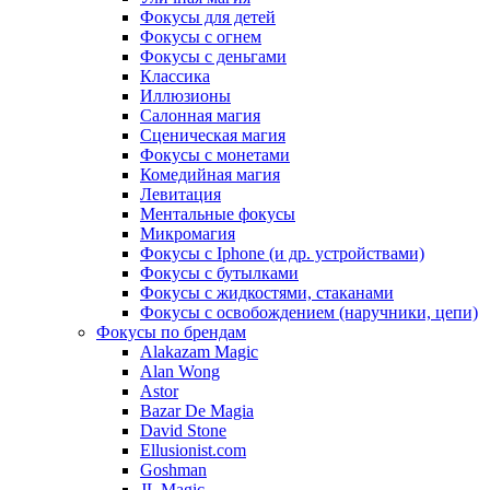
Фокусы для детей
Фокусы с огнем
Фокусы с деньгами
Классика
Иллюзионы
Салонная магия
Сценическая магия
Фокусы с монетами
Комедийная магия
Левитация
Ментальные фокусы
Микромагия
Фокусы с Iphone (и др. устройствами)
Фокусы с бутылками
Фокусы с жидкостями, стаканами
Фокусы с освобождением (наручники, цепи)
Фокусы по брендам
Alakazam Magic
Alan Wong
Astor
Bazar De Magia
David Stone
Ellusionist.com
Goshman
JL Magic