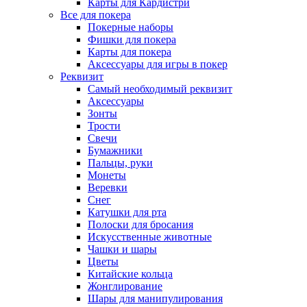
Карты для Кардистри
Все для покера
Покерные наборы
Фишки для покера
Карты для покера
Аксессуары для игры в покер
Реквизит
Самый необходимый реквизит
Аксессуары
Зонты
Трости
Свечи
Бумажники
Пальцы, руки
Монеты
Веревки
Снег
Катушки для рта
Полоски для бросания
Искусственные животные
Чашки и шары
Цветы
Китайские кольца
Жонглирование
Шары для манипулирования