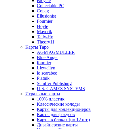
Bicycle
Collectable PC
Copag
Ellusionist
Fournier
Hoyle
Maverik
Tally-Ho
Theory11
Карты Таро
AGM AGMULLER
Blue Angel
fournier
Llewellyn
lo scarabeo
Piatnik
Schiffer Publishing
U.S. GAMES SYSTEMS
Игральные карты
100% пластик
Классические колоды
Карты для коллекционеров
Карты для фокусов
Карты в блоках (по 12 шт.)
Дизайнерские карты