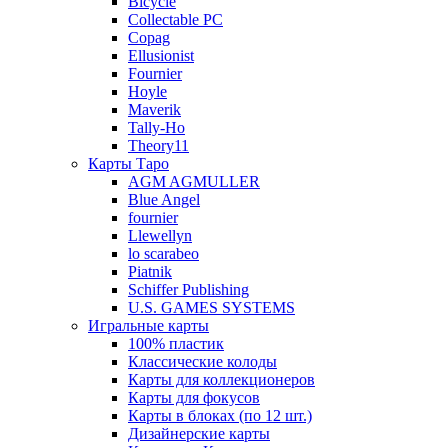
Bicycle
Collectable PC
Copag
Ellusionist
Fournier
Hoyle
Maverik
Tally-Ho
Theory11
Карты Таро
AGM AGMULLER
Blue Angel
fournier
Llewellyn
lo scarabeo
Piatnik
Schiffer Publishing
U.S. GAMES SYSTEMS
Игральные карты
100% пластик
Классические колоды
Карты для коллекционеров
Карты для фокусов
Карты в блоках (по 12 шт.)
Дизайнерские карты