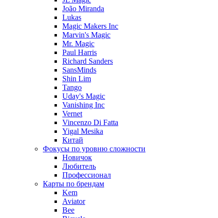
João Miranda
Lukas
Magic Makers Inc
Marvin's Magic
Mr. Magic
Paul Harris
Richard Sanders
SansMinds
Shin Lim
Tango
Uday's Magic
Vanishing Inc
Vernet
Vincenzo Di Fatta
Yigal Mesika
Китай
Фокусы по уровню сложности
Новичок
Любитель
Профессионал
Карты по брендам
Kem
Aviator
Bee