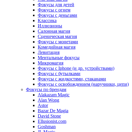
Фокусы для детей
Фокусы с огнем
Фокусы с деньгами
Классика
Иллюзионы
Салонная магия
Сценическая магия
Фокусы с монетами
Комедийная магия
Левитация
Ментальные фокусы
Микромагия
Фокусы с Iphone (и др. устройствами)
Фокусы с бутылками
Фокусы с жидкостями, стаканами
Фокусы с освобождением (наручники, цепи)
Фокусы по брендам
Alakazam Magic
Alan Wong
Astor
Bazar De Magia
David Stone
Ellusionist.com
Goshman
JL Magic