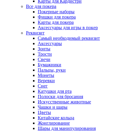
Карты для Кардистри
Все для покера
Покерные наборы
Фишки для покера
Карты для покера
Аксессуары для игры в покер
Реквизит
Самый необходимый реквизит
Аксессуары
Зонты
Трости
Свечи
Бумажники
Пальцы, руки
Монеты
Веревки
Снег
Катушки для рта
Полоски для бросания
Искусственные животные
Чашки и шары
Цветы
Китайские кольца
Жонглирование
Шары для манипулирования