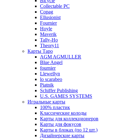
Bicycle
Collectable PC
Copag
Ellusionist
Fournier
Hoyle
Maverik
Tally-Ho
Theory11
Карты Таро
AGM AGMULLER
Blue Angel
fournier
Llewellyn
lo scarabeo
Piatnik
Schiffer Publishing
U.S. GAMES SYSTEMS
Игральные карты
100% пластик
Классические колоды
Карты для коллекционеров
Карты для фокусов
Карты в блоках (по 12 шт.)
Дизайнерские карты