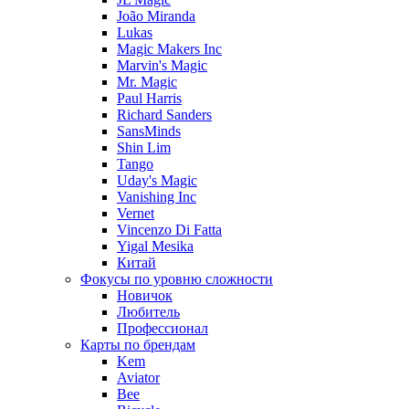
João Miranda
Lukas
Magic Makers Inc
Marvin's Magic
Mr. Magic
Paul Harris
Richard Sanders
SansMinds
Shin Lim
Tango
Uday's Magic
Vanishing Inc
Vernet
Vincenzo Di Fatta
Yigal Mesika
Китай
Фокусы по уровню сложности
Новичок
Любитель
Профессионал
Карты по брендам
Kem
Aviator
Bee