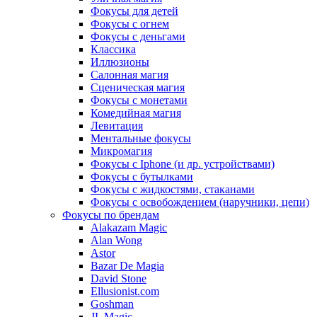
Фокусы для детей
Фокусы с огнем
Фокусы с деньгами
Классика
Иллюзионы
Салонная магия
Сценическая магия
Фокусы с монетами
Комедийная магия
Левитация
Ментальные фокусы
Микромагия
Фокусы с Iphone (и др. устройствами)
Фокусы с бутылками
Фокусы с жидкостями, стаканами
Фокусы с освобождением (наручники, цепи)
Фокусы по брендам
Alakazam Magic
Alan Wong
Astor
Bazar De Magia
David Stone
Ellusionist.com
Goshman
JL Magic