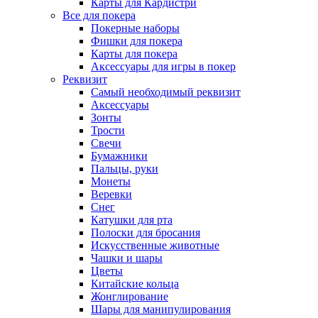
Карты для Кардистри
Все для покера
Покерные наборы
Фишки для покера
Карты для покера
Аксессуары для игры в покер
Реквизит
Самый необходимый реквизит
Аксессуары
Зонты
Трости
Свечи
Бумажники
Пальцы, руки
Монеты
Веревки
Снег
Катушки для рта
Полоски для бросания
Искусственные животные
Чашки и шары
Цветы
Китайские кольца
Жонглирование
Шары для манипулирования