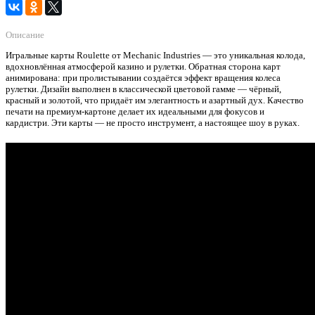
Описание
Игральные карты Roulette от Mechanic Industries — это уникальная колода,
вдохновлённая атмосферой казино и рулетки. Обратная сторона карт
анимирована: при пролистывании создаётся эффект вращения колеса
рулетки. Дизайн выполнен в классической цветовой гамме — чёрный,
красный и золотой, что придаёт им элегантность и азартный дух. Качество
печати на премиум-картоне делает их идеальными для фокусов и
кардистри. Эти карты — не просто инструмент, а настоящее шоу в руках.