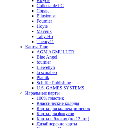
Bicycle
Collectable PC
Copag
Ellusionist
Fournier
Hoyle
Maverik
Tally-Ho
Theory11
Карты Таро
AGM AGMULLER
Blue Angel
fournier
Llewellyn
lo scarabeo
Piatnik
Schiffer Publishing
U.S. GAMES SYSTEMS
Игральные карты
100% пластик
Классические колоды
Карты для коллекционеров
Карты для фокусов
Карты в блоках (по 12 шт.)
Дизайнерские карты