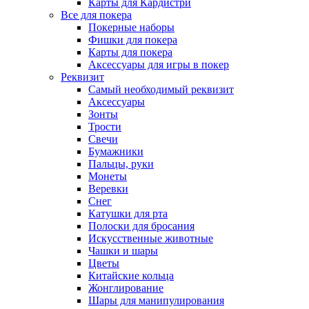
Карты для Кардистри
Все для покера
Покерные наборы
Фишки для покера
Карты для покера
Аксессуары для игры в покер
Реквизит
Самый необходимый реквизит
Аксессуары
Зонты
Трости
Свечи
Бумажники
Пальцы, руки
Монеты
Веревки
Снег
Катушки для рта
Полоски для бросания
Искусственные животные
Чашки и шары
Цветы
Китайские кольца
Жонглирование
Шары для манипулирования