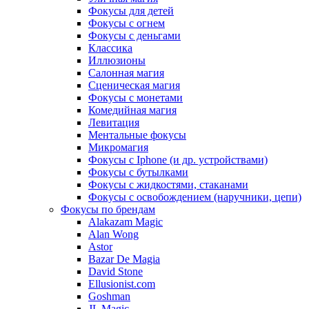
Фокусы для детей
Фокусы с огнем
Фокусы с деньгами
Классика
Иллюзионы
Салонная магия
Сценическая магия
Фокусы с монетами
Комедийная магия
Левитация
Ментальные фокусы
Микромагия
Фокусы с Iphone (и др. устройствами)
Фокусы с бутылками
Фокусы с жидкостями, стаканами
Фокусы с освобождением (наручники, цепи)
Фокусы по брендам
Alakazam Magic
Alan Wong
Astor
Bazar De Magia
David Stone
Ellusionist.com
Goshman
JL Magic