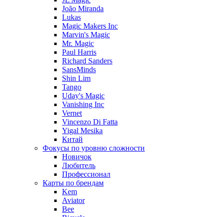
João Miranda
Lukas
Magic Makers Inc
Marvin's Magic
Mr. Magic
Paul Harris
Richard Sanders
SansMinds
Shin Lim
Tango
Uday's Magic
Vanishing Inc
Vernet
Vincenzo Di Fatta
Yigal Mesika
Китай
Фокусы по уровню сложности
Новичок
Любитель
Профессионал
Карты по брендам
Kem
Aviator
Bee