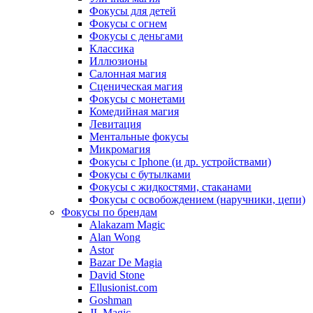
Фокусы для детей
Фокусы с огнем
Фокусы с деньгами
Классика
Иллюзионы
Салонная магия
Сценическая магия
Фокусы с монетами
Комедийная магия
Левитация
Ментальные фокусы
Микромагия
Фокусы с Iphone (и др. устройствами)
Фокусы с бутылками
Фокусы с жидкостями, стаканами
Фокусы с освобождением (наручники, цепи)
Фокусы по брендам
Alakazam Magic
Alan Wong
Astor
Bazar De Magia
David Stone
Ellusionist.com
Goshman
JL Magic