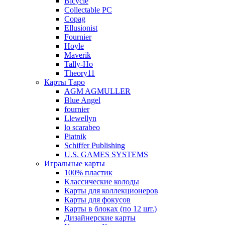
Bicycle
Collectable PC
Copag
Ellusionist
Fournier
Hoyle
Maverik
Tally-Ho
Theory11
Карты Таро
AGM AGMULLER
Blue Angel
fournier
Llewellyn
lo scarabeo
Piatnik
Schiffer Publishing
U.S. GAMES SYSTEMS
Игральные карты
100% пластик
Классические колоды
Карты для коллекционеров
Карты для фокусов
Карты в блоках (по 12 шт.)
Дизайнерские карты