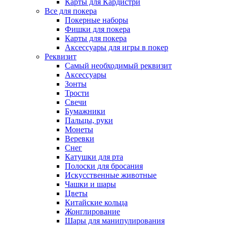
Карты для Кардистри
Все для покера
Покерные наборы
Фишки для покера
Карты для покера
Аксессуары для игры в покер
Реквизит
Самый необходимый реквизит
Аксессуары
Зонты
Трости
Свечи
Бумажники
Пальцы, руки
Монеты
Веревки
Снег
Катушки для рта
Полоски для бросания
Искусственные животные
Чашки и шары
Цветы
Китайские кольца
Жонглирование
Шары для манипулирования