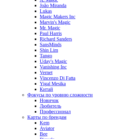
João Miranda
Lukas
Magic Makers Inc
Marvin's Magic
Mr. Magic
Paul Harris
Richard Sanders
SansMinds
Shin Lim
Tango
Uday's Magic
Vanishing Inc
Vernet
Vincenzo Di Fatta
Yigal Mesika
Китай
Фокусы по уровню сложности
Новичок
Любитель
Профессионал
Карты по брендам
Kem
Aviator
Bee