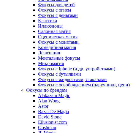
Фокусы для детей
Фокусы с огнем
Фокусы с деньгами
Классика
Иллюзионы
Салонная магия
Сценическая магия
Фокусы с монетами
Комедийная магия
Левитация
Ментальные фокусы
Микромагия
Фокусы с Iphone (и др. устройствами)
Фокусы с бутылками
Фокусы с жидкостями, стаканами
Фокусы с освобождением (наручники, цепи)
Фокусы по брендам
Alakazam Magic
Alan Wong
Astor
Bazar De Magia
David Stone
Ellusionist.com
Goshman
JL Magic