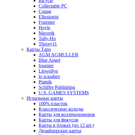
Bicycle
Collectable PC
Copag
Ellusionist
Fournier
Hoyle
Maverik
Tally-Ho
Theory11
Карты Таро
AGM AGMULLER
Blue Angel
fournier
Llewellyn
lo scarabeo
Piatnik
Schiffer Publishing
U.S. GAMES SYSTEMS
Игральные карты
100% пластик
Классические колоды
Карты для коллекционеров
Карты для фокусов
Карты в блоках (по 12 шт.)
Дизайнерские карты