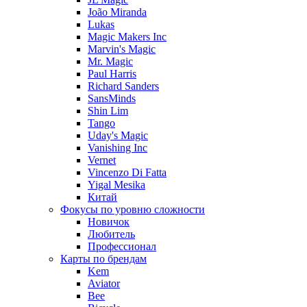
João Miranda
Lukas
Magic Makers Inc
Marvin's Magic
Mr. Magic
Paul Harris
Richard Sanders
SansMinds
Shin Lim
Tango
Uday's Magic
Vanishing Inc
Vernet
Vincenzo Di Fatta
Yigal Mesika
Китай
Фокусы по уровню сложности
Новичок
Любитель
Профессионал
Карты по брендам
Kem
Aviator
Bee