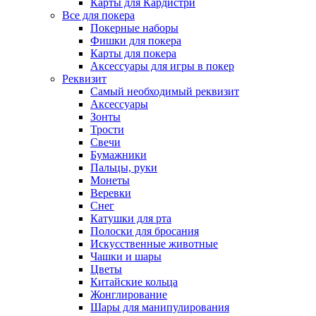
Карты для Кардистри
Все для покера
Покерные наборы
Фишки для покера
Карты для покера
Аксессуары для игры в покер
Реквизит
Самый необходимый реквизит
Аксессуары
Зонты
Трости
Свечи
Бумажники
Пальцы, руки
Монеты
Веревки
Снег
Катушки для рта
Полоски для бросания
Искусственные животные
Чашки и шары
Цветы
Китайские кольца
Жонглирование
Шары для манипулирования