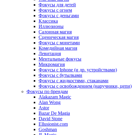
Фокусы для детей
Фокусы с огнем
Фокусы с деньгами
Классика
Иллюзионы
Салонная магия
Сценическая магия
Фокусы с монетами
Комедийная магия
Левитация
Ментальные фокусы
Микромагия
Фокусы с Iphone (и др. устройствами)
Фокусы с бутылками
Фокусы с жидкостями, стаканами
Фокусы с освобождением (наручники, цепи)
Фокусы по брендам
Alakazam Magic
Alan Wong
Astor
Bazar De Magia
David Stone
Ellusionist.com
Goshman
JL Magic