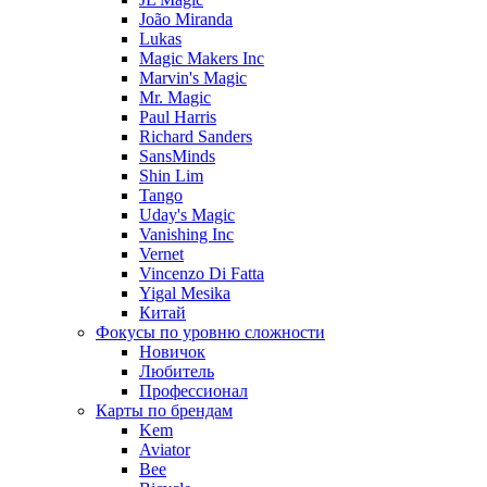
João Miranda
Lukas
Magic Makers Inc
Marvin's Magic
Mr. Magic
Paul Harris
Richard Sanders
SansMinds
Shin Lim
Tango
Uday's Magic
Vanishing Inc
Vernet
Vincenzo Di Fatta
Yigal Mesika
Китай
Фокусы по уровню сложности
Новичок
Любитель
Профессионал
Карты по брендам
Kem
Aviator
Bee