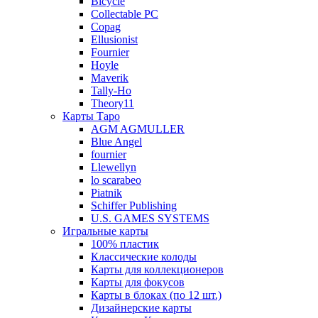
Bicycle
Collectable PC
Copag
Ellusionist
Fournier
Hoyle
Maverik
Tally-Ho
Theory11
Карты Таро
AGM AGMULLER
Blue Angel
fournier
Llewellyn
lo scarabeo
Piatnik
Schiffer Publishing
U.S. GAMES SYSTEMS
Игральные карты
100% пластик
Классические колоды
Карты для коллекционеров
Карты для фокусов
Карты в блоках (по 12 шт.)
Дизайнерские карты