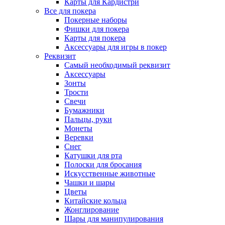
Карты для Кардистри
Все для покера
Покерные наборы
Фишки для покера
Карты для покера
Аксессуары для игры в покер
Реквизит
Самый необходимый реквизит
Аксессуары
Зонты
Трости
Свечи
Бумажники
Пальцы, руки
Монеты
Веревки
Снег
Катушки для рта
Полоски для бросания
Искусственные животные
Чашки и шары
Цветы
Китайские кольца
Жонглирование
Шары для манипулирования