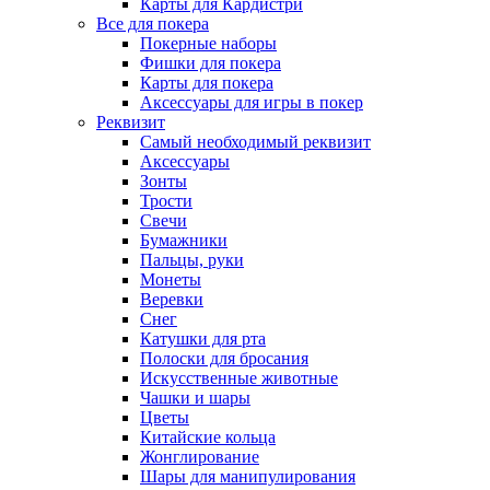
Карты для Кардистри
Все для покера
Покерные наборы
Фишки для покера
Карты для покера
Аксессуары для игры в покер
Реквизит
Самый необходимый реквизит
Аксессуары
Зонты
Трости
Свечи
Бумажники
Пальцы, руки
Монеты
Веревки
Снег
Катушки для рта
Полоски для бросания
Искусственные животные
Чашки и шары
Цветы
Китайские кольца
Жонглирование
Шары для манипулирования