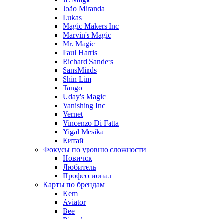
João Miranda
Lukas
Magic Makers Inc
Marvin's Magic
Mr. Magic
Paul Harris
Richard Sanders
SansMinds
Shin Lim
Tango
Uday's Magic
Vanishing Inc
Vernet
Vincenzo Di Fatta
Yigal Mesika
Китай
Фокусы по уровню сложности
Новичок
Любитель
Профессионал
Карты по брендам
Kem
Aviator
Bee