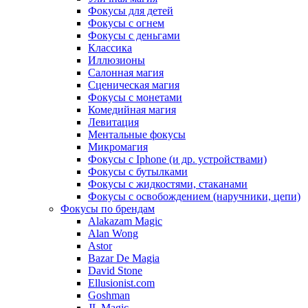
Фокусы для детей
Фокусы с огнем
Фокусы с деньгами
Классика
Иллюзионы
Салонная магия
Сценическая магия
Фокусы с монетами
Комедийная магия
Левитация
Ментальные фокусы
Микромагия
Фокусы с Iphone (и др. устройствами)
Фокусы с бутылками
Фокусы с жидкостями, стаканами
Фокусы с освобождением (наручники, цепи)
Фокусы по брендам
Alakazam Magic
Alan Wong
Astor
Bazar De Magia
David Stone
Ellusionist.com
Goshman
JL Magic