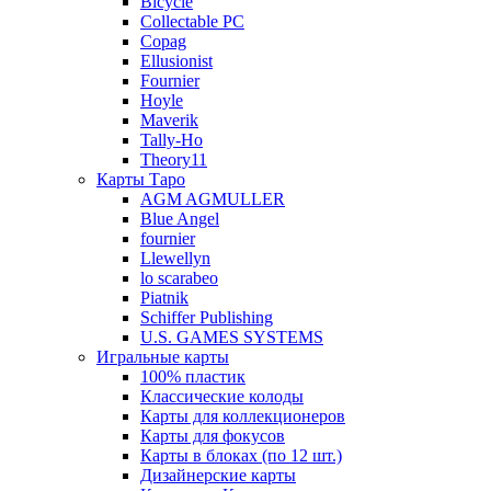
Bicycle
Collectable PC
Copag
Ellusionist
Fournier
Hoyle
Maverik
Tally-Ho
Theory11
Карты Таро
AGM AGMULLER
Blue Angel
fournier
Llewellyn
lo scarabeo
Piatnik
Schiffer Publishing
U.S. GAMES SYSTEMS
Игральные карты
100% пластик
Классические колоды
Карты для коллекционеров
Карты для фокусов
Карты в блоках (по 12 шт.)
Дизайнерские карты