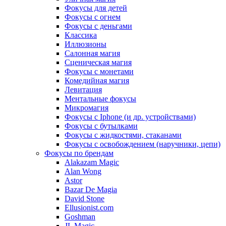
Фокусы для детей
Фокусы с огнем
Фокусы с деньгами
Классика
Иллюзионы
Салонная магия
Сценическая магия
Фокусы с монетами
Комедийная магия
Левитация
Ментальные фокусы
Микромагия
Фокусы с Iphone (и др. устройствами)
Фокусы с бутылками
Фокусы с жидкостями, стаканами
Фокусы с освобождением (наручники, цепи)
Фокусы по брендам
Alakazam Magic
Alan Wong
Astor
Bazar De Magia
David Stone
Ellusionist.com
Goshman
JL Magic