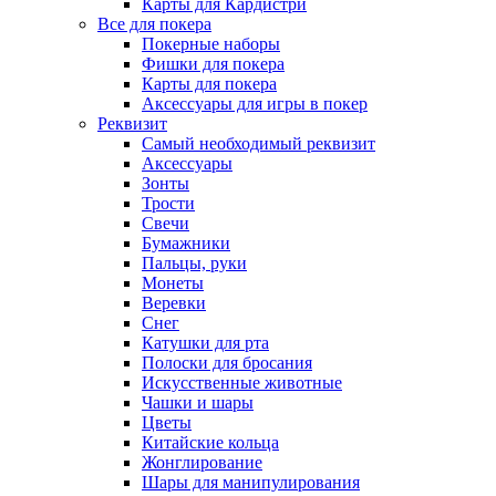
Карты для Кардистри
Все для покера
Покерные наборы
Фишки для покера
Карты для покера
Аксессуары для игры в покер
Реквизит
Самый необходимый реквизит
Аксессуары
Зонты
Трости
Свечи
Бумажники
Пальцы, руки
Монеты
Веревки
Снег
Катушки для рта
Полоски для бросания
Искусственные животные
Чашки и шары
Цветы
Китайские кольца
Жонглирование
Шары для манипулирования