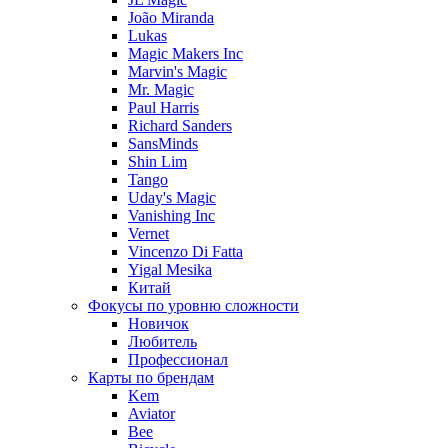
João Miranda
Lukas
Magic Makers Inc
Marvin's Magic
Mr. Magic
Paul Harris
Richard Sanders
SansMinds
Shin Lim
Tango
Uday's Magic
Vanishing Inc
Vernet
Vincenzo Di Fatta
Yigal Mesika
Китай
Фокусы по уровню сложности
Новичок
Любитель
Профессионал
Карты по брендам
Kem
Aviator
Bee