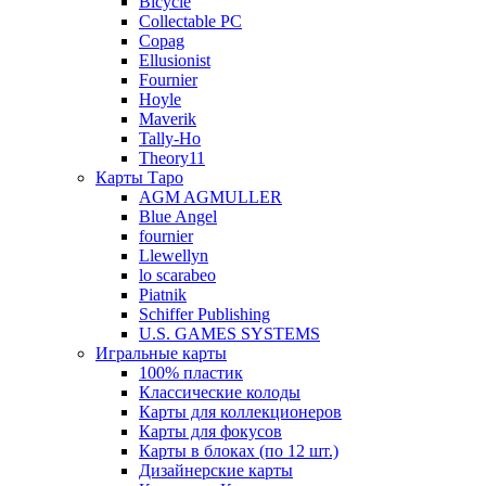
Bicycle
Collectable PC
Copag
Ellusionist
Fournier
Hoyle
Maverik
Tally-Ho
Theory11
Карты Таро
AGM AGMULLER
Blue Angel
fournier
Llewellyn
lo scarabeo
Piatnik
Schiffer Publishing
U.S. GAMES SYSTEMS
Игральные карты
100% пластик
Классические колоды
Карты для коллекционеров
Карты для фокусов
Карты в блоках (по 12 шт.)
Дизайнерские карты