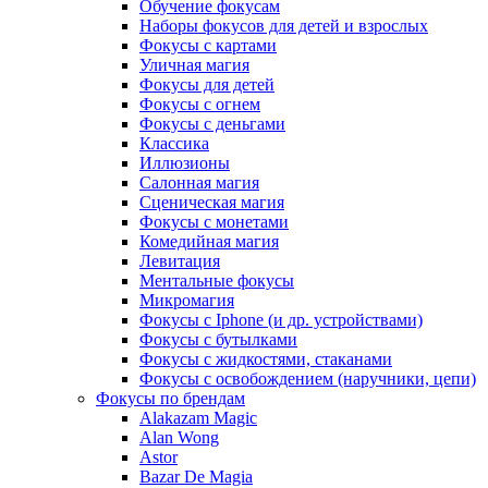
Обучение фокусам
Наборы фокусов для детей и взрослых
Фокусы с картами
Уличная магия
Фокусы для детей
Фокусы с огнем
Фокусы с деньгами
Классика
Иллюзионы
Салонная магия
Сценическая магия
Фокусы с монетами
Комедийная магия
Левитация
Ментальные фокусы
Микромагия
Фокусы с Iphone (и др. устройствами)
Фокусы с бутылками
Фокусы с жидкостями, стаканами
Фокусы с освобождением (наручники, цепи)
Фокусы по брендам
Alakazam Magic
Alan Wong
Astor
Bazar De Magia