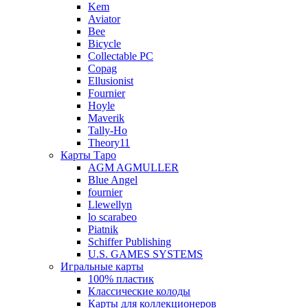
Kem
Aviator
Bee
Bicycle
Collectable PC
Copag
Ellusionist
Fournier
Hoyle
Maverik
Tally-Ho
Theory11
Карты Таро
AGM AGMULLER
Blue Angel
fournier
Llewellyn
lo scarabeo
Piatnik
Schiffer Publishing
U.S. GAMES SYSTEMS
Игральные карты
100% пластик
Классические колоды
Карты для коллекционеров