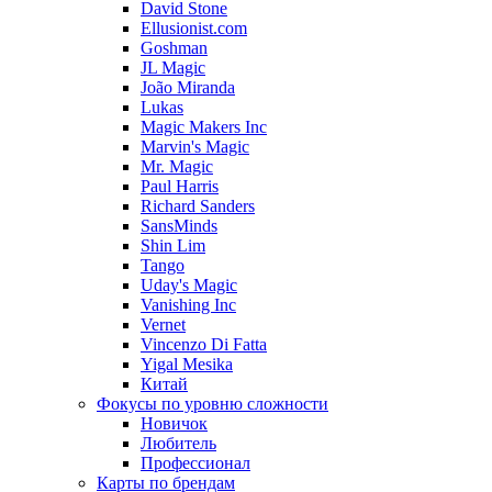
David Stone
Ellusionist.com
Goshman
JL Magic
João Miranda
Lukas
Magic Makers Inc
Marvin's Magic
Mr. Magic
Paul Harris
Richard Sanders
SansMinds
Shin Lim
Tango
Uday's Magic
Vanishing Inc
Vernet
Vincenzo Di Fatta
Yigal Mesika
Китай
Фокусы по уровню сложности
Новичок
Любитель
Профессионал
Карты по брендам