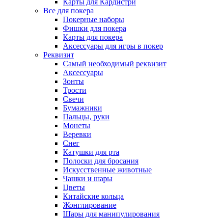
Карты для Кардистри
Все для покера
Покерные наборы
Фишки для покера
Карты для покера
Аксессуары для игры в покер
Реквизит
Самый необходимый реквизит
Аксессуары
Зонты
Трости
Свечи
Бумажники
Пальцы, руки
Монеты
Веревки
Снег
Катушки для рта
Полоски для бросания
Искусственные животные
Чашки и шары
Цветы
Китайские кольца
Жонглирование
Шары для манипулирования