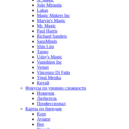
João Miranda
Lukas
Magic Makers Inc
Marvin's Magic
Mr. Magic
Paul Harris
Richard Sanders
SansMinds
Shin Lim
Tango
Uday's Magic
Vanishing Inc
Vernet
Vincenzo Di Fatta
Yigal Mesika
Китай
Фокусы по уровню сложности
Новичок
Любитель
Профессионал
Карты по брендам
Kem
Aviator
Bee