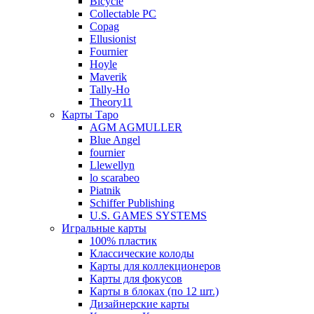
Bicycle
Collectable PC
Copag
Ellusionist
Fournier
Hoyle
Maverik
Tally-Ho
Theory11
Карты Таро
AGM AGMULLER
Blue Angel
fournier
Llewellyn
lo scarabeo
Piatnik
Schiffer Publishing
U.S. GAMES SYSTEMS
Игральные карты
100% пластик
Классические колоды
Карты для коллекционеров
Карты для фокусов
Карты в блоках (по 12 шт.)
Дизайнерские карты