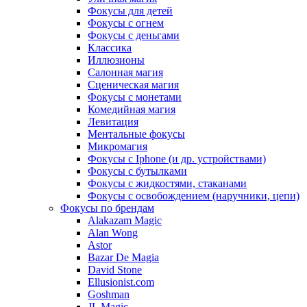
Фокусы для детей
Фокусы с огнем
Фокусы с деньгами
Классика
Иллюзионы
Салонная магия
Сценическая магия
Фокусы с монетами
Комедийная магия
Левитация
Ментальные фокусы
Микромагия
Фокусы с Iphone (и др. устройствами)
Фокусы с бутылками
Фокусы с жидкостями, стаканами
Фокусы с освобождением (наручники, цепи)
Фокусы по брендам
Alakazam Magic
Alan Wong
Astor
Bazar De Magia
David Stone
Ellusionist.com
Goshman
JL Magic