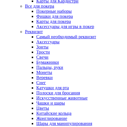
Карты для Кардистри
Все для покера
Покерные наборы
Фишки для покера
Карты для покера
Аксессуары для игры в покер
Реквизит
Самый необходимый реквизит
Аксессуары
Зонты
Трости
Свечи
Бумажники
Пальцы, руки
Монеты
Веревки
Снег
Катушки для рта
Полоски для бросания
Искусственные животные
Чашки и шары
Цветы
Китайские кольца
Жонглирование
Шары для манипулирования