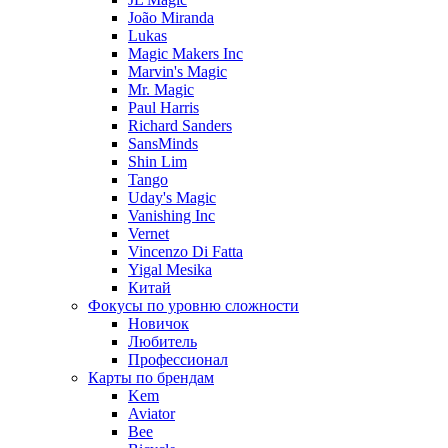
João Miranda
Lukas
Magic Makers Inc
Marvin's Magic
Mr. Magic
Paul Harris
Richard Sanders
SansMinds
Shin Lim
Tango
Uday's Magic
Vanishing Inc
Vernet
Vincenzo Di Fatta
Yigal Mesika
Китай
Фокусы по уровню сложности
Новичок
Любитель
Профессионал
Карты по брендам
Kem
Aviator
Bee