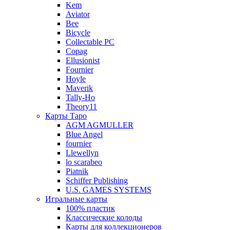
Kem
Aviator
Bee
Bicycle
Collectable PC
Copag
Ellusionist
Fournier
Hoyle
Maverik
Tally-Ho
Theory11
Карты Таро
AGM AGMULLER
Blue Angel
fournier
Llewellyn
lo scarabeo
Piatnik
Schiffer Publishing
U.S. GAMES SYSTEMS
Игральные карты
100% пластик
Классические колоды
Карты для коллекционеров