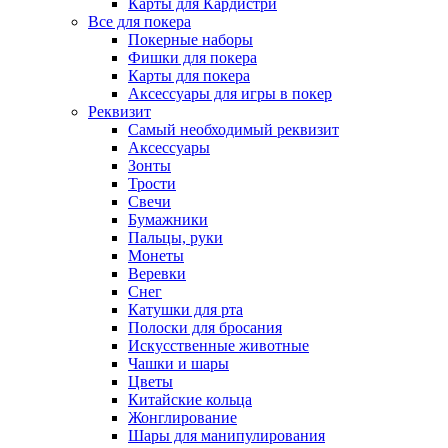
Карты для Кардистри
Все для покера
Покерные наборы
Фишки для покера
Карты для покера
Аксессуары для игры в покер
Реквизит
Самый необходимый реквизит
Аксессуары
Зонты
Трости
Свечи
Бумажники
Пальцы, руки
Монеты
Веревки
Снег
Катушки для рта
Полоски для бросания
Искусственные животные
Чашки и шары
Цветы
Китайские кольца
Жонглирование
Шары для манипулирования