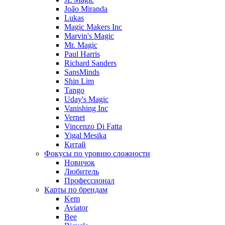
João Miranda
Lukas
Magic Makers Inc
Marvin's Magic
Mr. Magic
Paul Harris
Richard Sanders
SansMinds
Shin Lim
Tango
Uday's Magic
Vanishing Inc
Vernet
Vincenzo Di Fatta
Yigal Mesika
Китай
Фокусы по уровню сложности
Новичок
Любитель
Профессионал
Карты по брендам
Kem
Aviator
Bee