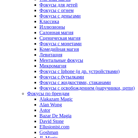
Фокусы для детей
Фокусы с огнем
Фокусы с деньгами
Классика
Иллюзионы
Салонная магия
Сценическая магия
Фокусы с монетами
Комедийная магия
Левитация
Ментальные фокусы
Микромагия
Фокусы с Iphone (и др. устройствами)
Фокусы с бутылками
Фокусы с жидкостями, стаканами
Фокусы с освобождением (наручники, цепи)
Фокусы по брендам
Alakazam Magic
Alan Wong
Astor
Bazar De Magia
David Stone
Ellusionist.com
Goshman
JL Magic