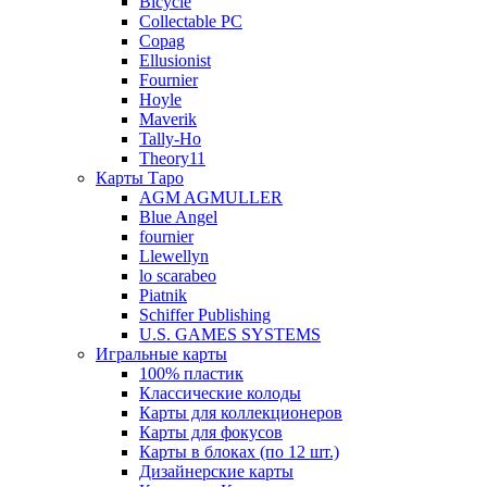
Bicycle
Collectable PC
Copag
Ellusionist
Fournier
Hoyle
Maverik
Tally-Ho
Theory11
Карты Таро
AGM AGMULLER
Blue Angel
fournier
Llewellyn
lo scarabeo
Piatnik
Schiffer Publishing
U.S. GAMES SYSTEMS
Игральные карты
100% пластик
Классические колоды
Карты для коллекционеров
Карты для фокусов
Карты в блоках (по 12 шт.)
Дизайнерские карты