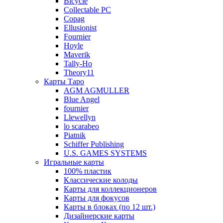
Bicycle
Collectable PC
Copag
Ellusionist
Fournier
Hoyle
Maverik
Tally-Ho
Theory11
Карты Таро
AGM AGMULLER
Blue Angel
fournier
Llewellyn
lo scarabeo
Piatnik
Schiffer Publishing
U.S. GAMES SYSTEMS
Игральные карты
100% пластик
Классические колоды
Карты для коллекционеров
Карты для фокусов
Карты в блоках (по 12 шт.)
Дизайнерские карты