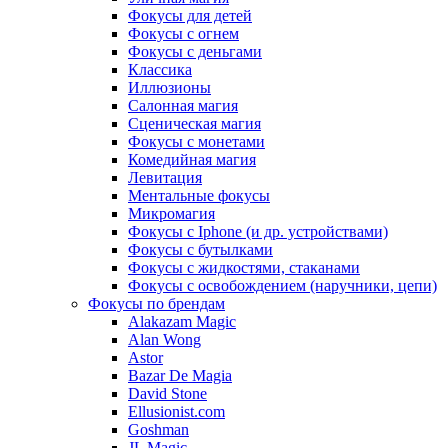
Фокусы для детей
Фокусы с огнем
Фокусы с деньгами
Классика
Иллюзионы
Салонная магия
Сценическая магия
Фокусы с монетами
Комедийная магия
Левитация
Ментальные фокусы
Микромагия
Фокусы с Iphone (и др. устройствами)
Фокусы с бутылками
Фокусы с жидкостями, стаканами
Фокусы с освобождением (наручники, цепи)
Фокусы по брендам
Alakazam Magic
Alan Wong
Astor
Bazar De Magia
David Stone
Ellusionist.com
Goshman
JL Magic