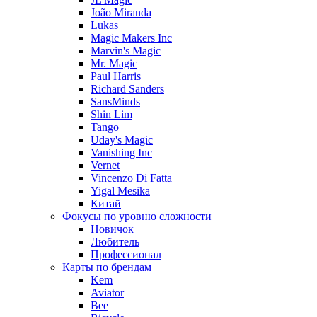
João Miranda
Lukas
Magic Makers Inc
Marvin's Magic
Mr. Magic
Paul Harris
Richard Sanders
SansMinds
Shin Lim
Tango
Uday's Magic
Vanishing Inc
Vernet
Vincenzo Di Fatta
Yigal Mesika
Китай
Фокусы по уровню сложности
Новичок
Любитель
Профессионал
Карты по брендам
Kem
Aviator
Bee