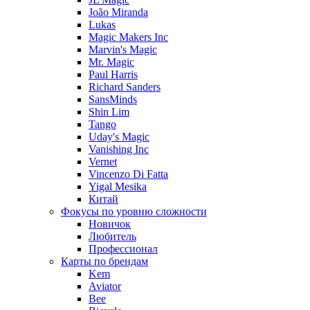
João Miranda
Lukas
Magic Makers Inc
Marvin's Magic
Mr. Magic
Paul Harris
Richard Sanders
SansMinds
Shin Lim
Tango
Uday's Magic
Vanishing Inc
Vernet
Vincenzo Di Fatta
Yigal Mesika
Китай
Фокусы по уровню сложности
Новичок
Любитель
Профессионал
Карты по брендам
Kem
Aviator
Bee