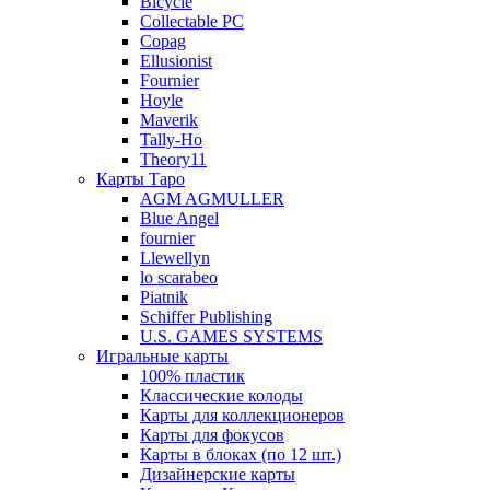
Bicycle
Collectable PC
Copag
Ellusionist
Fournier
Hoyle
Maverik
Tally-Ho
Theory11
Карты Таро
AGM AGMULLER
Blue Angel
fournier
Llewellyn
lo scarabeo
Piatnik
Schiffer Publishing
U.S. GAMES SYSTEMS
Игральные карты
100% пластик
Классические колоды
Карты для коллекционеров
Карты для фокусов
Карты в блоках (по 12 шт.)
Дизайнерские карты