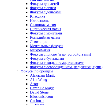
Фокусы для детей
Фокусы с огнем
Фокусы с деньгами
Классика
Иллюзионы
Салонная магия
Сценическая магия
Фокусы с монетами
Комедийная магия
Левитация
Ментальные фокусы
Микромагия
Фокусы с Iphone (и др. устройствами)
Фокусы с бутылками
Фокусы с жидкостями, стаканами
Фокусы с освобождением (наручники, цепи)
Фокусы по брендам
Alakazam Magic
Alan Wong
Astor
Bazar De Magia
David Stone
Ellusionist.com
Goshman
JL Magic