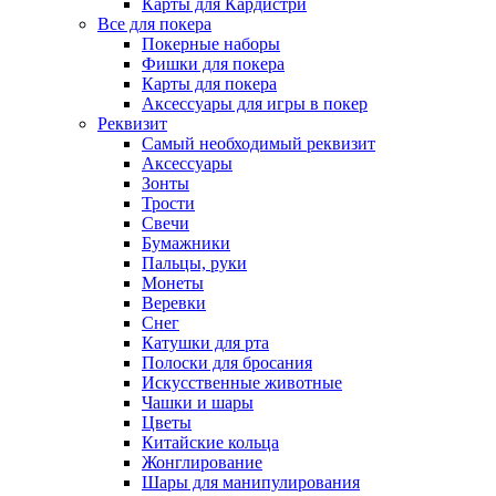
Карты для Кардистри
Все для покера
Покерные наборы
Фишки для покера
Карты для покера
Аксессуары для игры в покер
Реквизит
Самый необходимый реквизит
Аксессуары
Зонты
Трости
Свечи
Бумажники
Пальцы, руки
Монеты
Веревки
Снег
Катушки для рта
Полоски для бросания
Искусственные животные
Чашки и шары
Цветы
Китайские кольца
Жонглирование
Шары для манипулирования